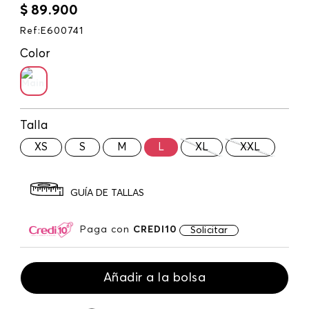
$
89
.
900
Ref
:
E600741
Color
Talla
XS
S
M
L
XL
XXL
GUÍA DE TALLAS
Paga con
CREDI10
Solicitar
Añadir a la bolsa