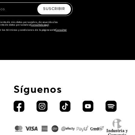
SUSCRIBIR
amiento de mis datos personales, de acuerdo a las
iento de datos personales‎
(Consúltala aquí)
e los términos y condiciones de la página web‎
(Consúltal
Síguenos