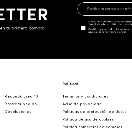
ETTER
Sí autorizo a STF GROUP S.A. el trat
finalidades de su política de tratam
 en tu primera compra
Certifico que he sido informado sobr
aquí los términos y condiciones)
Políticas
Recaudo credi10
Términos y condiciones
Rastrear pedido
Aviso de privacidad
Devoluciones
Políticas de protección de datos
Política de uso de cookies
Política comercial de cambios