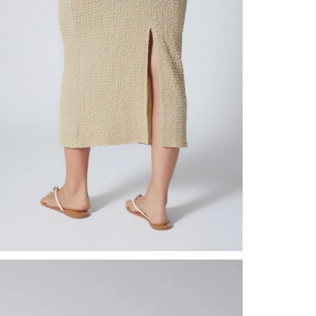
nuestr
Otros: 
En cual
tiendas
factura
luego 
(consul
nuestr
(15) dí
Devolu
N
utiliz
pedido 
embarg
adecua
se vea
transpo
del pr
llegas
product
asumido
Recuer