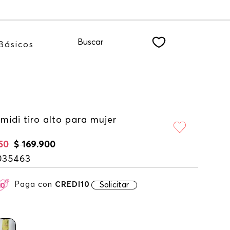
o NEWSLETTER
Buscar
Básicos
midi tiro alto para mujer
50
$
169
.
900
035463
Paga con
CREDI10
Solicitar