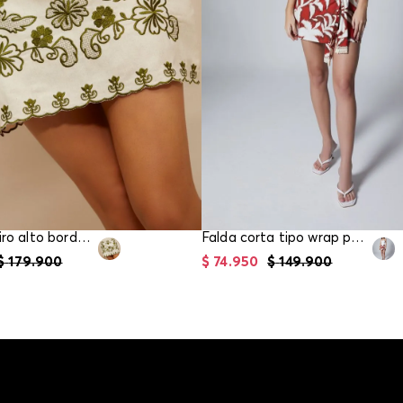
Mini falda tiro alto bordada para mujer
Falda corta tipo wrap para mujer
$
179
.
900
$
74
.
950
$
149
.
900