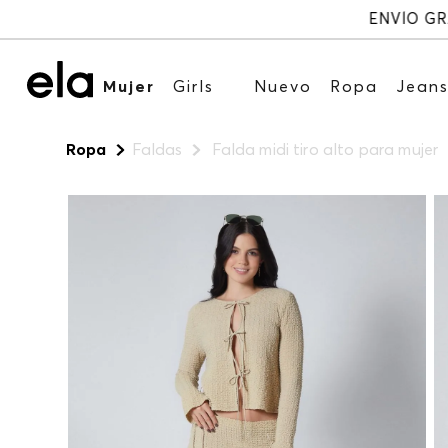
Mujer
Girls
Nuevo
Ropa
Jean
Ropa
Faldas
Falda midi tiro alto para mujer