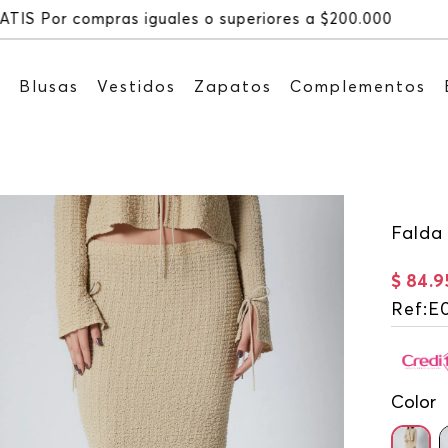
Recibe: 15%OFF suscribiéndote a nuestr
s
Blusas
Vestidos
Zapatos
Complementos
Falda 
$
84
.
9
Ref
:
E
Color