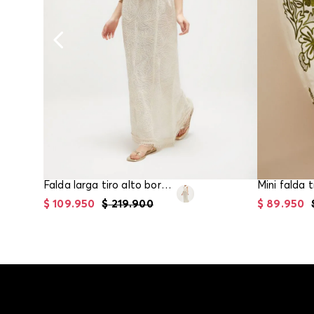
Falda larga tiro alto bordada para mujer
$
109
.
950
$
219
.
900
$
89
.
950