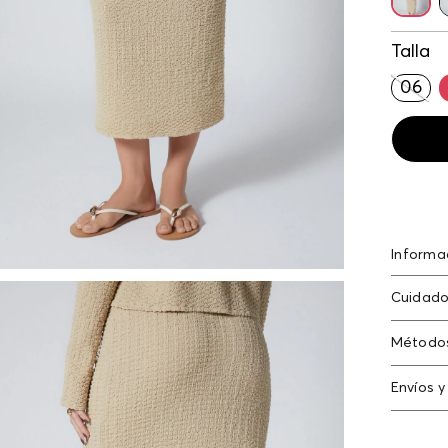
Talla
06
Informa
C25-un 
Cuidado
poliéste
No dejar
Método
con clor
Tarjeta
Envíos y
Americ
N
Cambi
Tarjeta