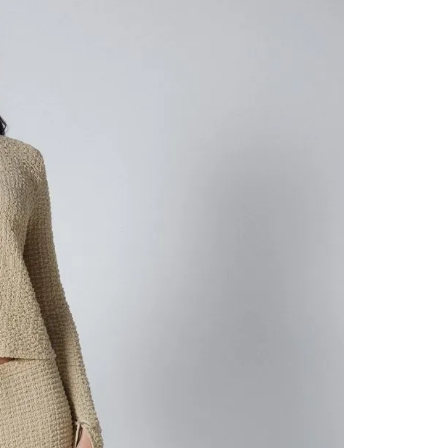
contact
te indi
program
acorda