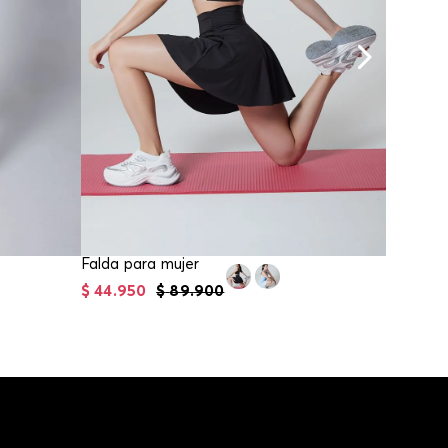
Falda para mujer
$
44
.
950
$
89
.
900
$
74
.
95