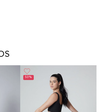
OS
50%
50%