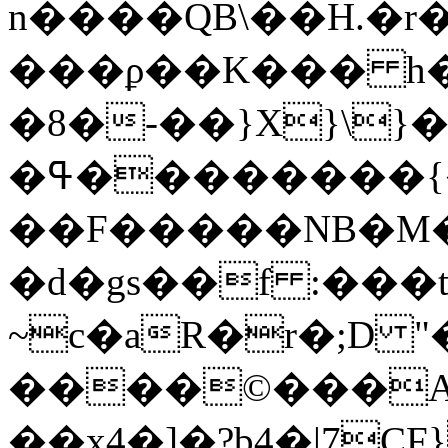
n����QB\��H.�r
���ϼ��K��� h�
�8�-��}X}\}�
�ߟ��������{�|
��F�����NB�M
�d�gs��f :���
~c�aR�r�;D "�5K�R
����©���A#�
��x4�]�?b4�|7C