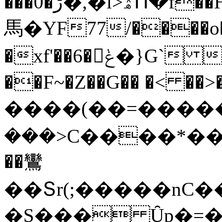
���0�ڑ�,�l>ۿՈ�f��H��S[�B���k�e�C�;���������SQƌ�\M�o��m3���W����kǰaK�<���
⾺�YF77/����o
�xf'��6�ݟ�}G` ���*����(G��TX���w�S��n�@%�N�?
��F~�Z��G�� �< ��>�ڥ��d�
����(��=�����g
���>C����*��c>ށ����77�m\k�F�nU����
��鸞
��Տr(;�����nC
�S��� Ȗp�=�