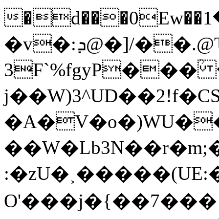
�d���0Ew��م���1Ag\��*MJ1����Y4n�ޓ�����r=�h���
�v�:ܕ@�]/��.@Ԏ`MA�P";̏)�
3F`%fgyP���ؒ
j��W)3^UD��2!f�C
�A�V�o�)WU��
��W�Lb3N��r�m;����R�$(u��f���mY߃����Ϊ
O'���j�{��7���