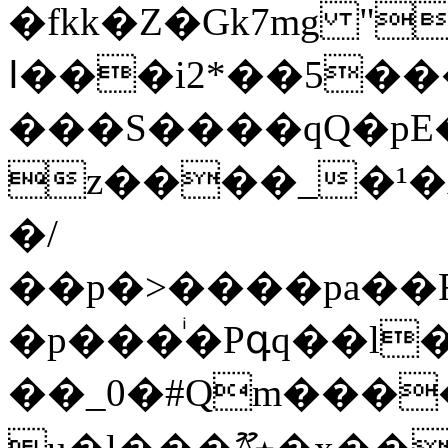
�fkk�Z�Gk7mg "n�׶���\�۽[�O�|NR���]��x�kTi��
ߊ���i2*��5����8�Ϛ���ǘ�t5d��Y�t|
���S����qQ�pE�
z����_�¹�A
�/
��p�>����pa��
�p���ͥ�Pգq��l
��_0�#Qm����7�Э