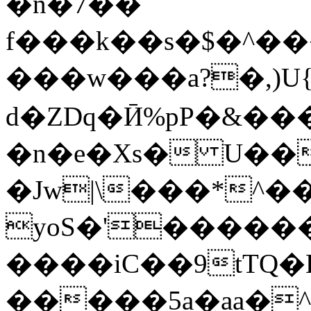
�n�7��
f���k��s�$�^��
���w���a?�,)U
d�ZDq�Ӣ%pP�&�
�n�e�Xs� U��򮞐���;=Kݪ nɵA<������P�<�����
�Jw|\���*^
yoS�'�����
����iC��9tTQ
�����5a�aa�^