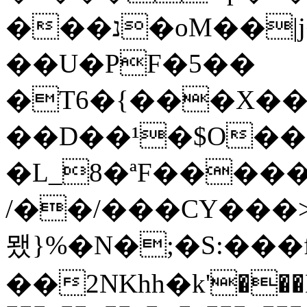
���נ�oM��|j�I�q�g��|
��U�PF�5��
�T6�{���X��
��D��¹�$O��
�L_8�ªF�����"
/��/���CY���
뫴}%�N�;�S:��
��2NKhһ�k'���D�