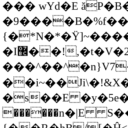
��� wYd�E ăP�B�
�9����B�%f���
{�*N�*�Ÿ]~���
�I޼��!,�t�V�2UjN�;+���if���
���^��^�n}V7
��i~��Ji\�!&X�{�9�|A޾%�{�������^�m
�s��E �y�5e�
������n�|E S�
{�
�R�hB/[�Ĥ<�[?0�e1