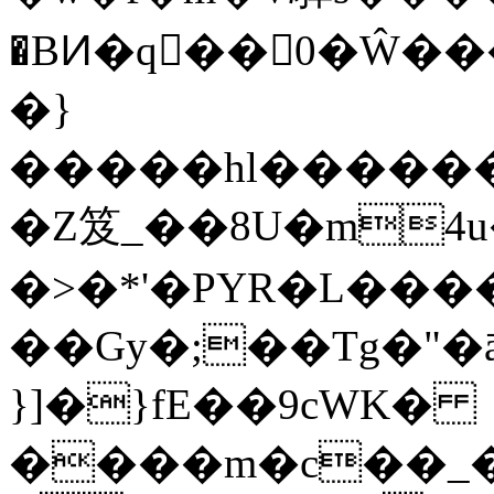
�BͶ�q񝏹�
�0�Ŵ��
�}
�����
hl�����
�Z笈_��8U�m4
�>�*'�PYR�L���
��Gy�;��Tg�"�
}]�}fE��9cWK�
����m�c��_��