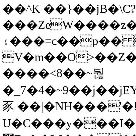
��^K ��}��jB�\C?
���ZeW����z�r�'�
ۀ���=c��p�� ��.7-
V�m��O>��Z
����<8��~둲
�_7�4�~9��j��ϳ
豕 ��|�NH���'�!
U�C���y���I