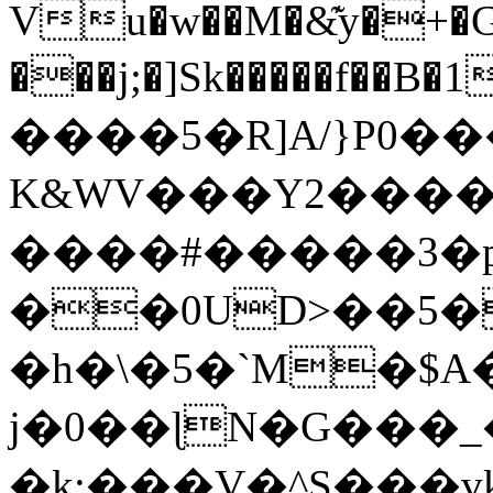
Vu�w��M�&͊y�+�G�
���j;�]Sk�����f��B�1U��2�
����5�R]A/}P0��
K&WV���Y2����0
����#�����3
��0UD>��5�
�h�\�5�`M�$A
j�0��ɭN�G��
�k:���V�^S���v