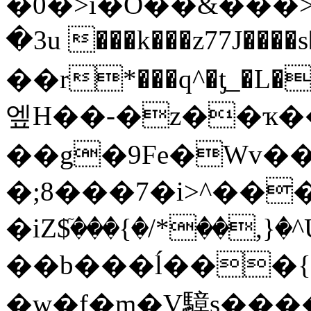
�0�>i�O��&���
�3u ���k���z77J���
��r*���q^�ƫ_�L�
엪H��-�z��ҡ�
��g�9Fe�Wv��
�;8���7�i>^��
�iZ$ٙ���{�/*��,
��b���ĺ���{�d
�w�f�m�V騿s����