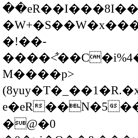
��eR��I���8I�����
�W+�S��W�x��
�!��-
����<͋��C�i%
M����p>
(8yuy�T�_��1�R.
e�eR��N�5�
�@�0