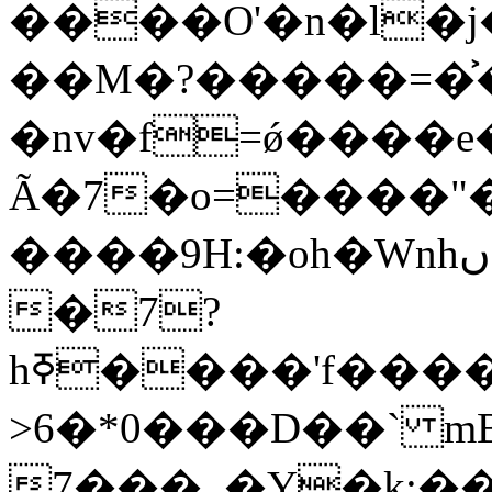
����O'�n�l�j
��M�?�����=�
�nv�f=ǿ����e
Ã�7�o=����"�
����9H:�oh�WnhںH���n�͍�zwn��n���5�;O���I���_͑v>�R��(�;i�i�*N��n���Iܭ�K�v>��ܡS��'��������]�O�U��]�w������*��>�'��]���p޴�� U� U�j���w@w^L��M��
�7?
hߧ����'f����ǽ�i��<��b�Ï
>6�*0���D��` m
7���_�Y�k;��N