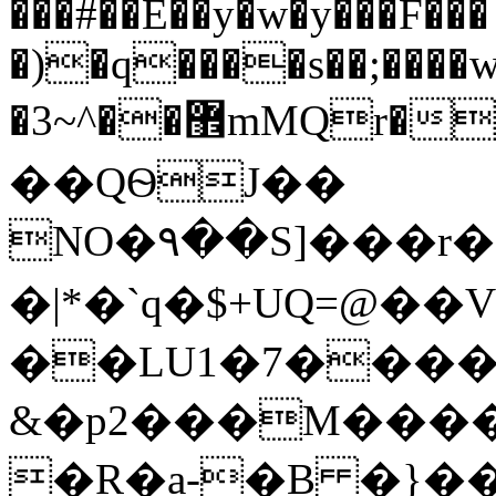
���#��E��y�w�y���F��
�)�q����s��;����w
�3~^��޾mMQr������/zt�(ϻ�͛޵S5���Bŕ��g�c���7s�SQ�
��QѲJ��
NO�٩��S]���r�] x��k���셣
�|*�`q�$+UQ=@�
��LU1�7����$
&�p2���M����a
�R�a-�Bߴ���]���{�