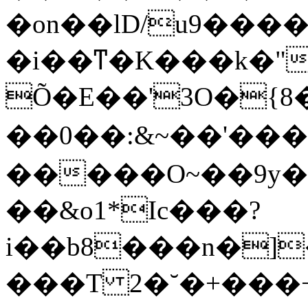
�on��lD/u9���
�i��ͳ�K���k�"
Õ�E��'3O�{
��0��:&~��'���
�����O~��9y��
��&o1*Ic���?
i��b8���n�]
���T 2�˘�+���