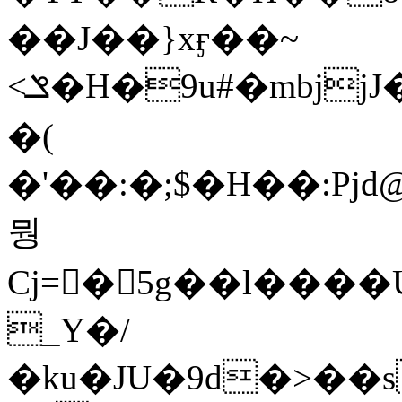
��J��}xӻ��~
<ݏ�H�9u#�mbϳ
jJ
�(
�'��:�;$�H��:Pj
뭥
Cj=�ْ5g��l��
_Y�/
�ku�JU�9d�>��