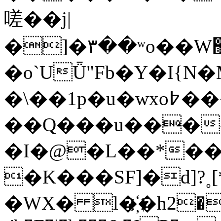
嗟��j|
�]�٣��ʷo��W޻���*>��n�{��[�x2�=�s6
�o`UǕ"Fb�Y�I{
�\��1p�u�wxo߈�����)T:�� $��BM�󪚗��M�J%.KU�t���O/
��Q���u���
�I�@�L��*��
�K���SF]�d]?˳
�WX� l�҉�h2�N