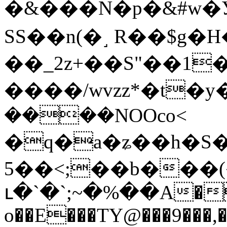
�&���N�p�&#
SS��n(�˼ R��$g
��_2z+��S"��1�b�
����/wvzz*�t�y�X
����NOOco<
�q�a�ʑ��h�S�
5��<;��b���(
ւ�`�`;~�%��A��
o��E���TY@���9���,