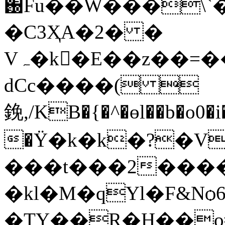
֐Fu��W���\`���y�%��V�-
�C3ҲA�2� �
Vہ�k񌕟�E��z��=��=�fo���ǯ��]y��@ Bw߈�n��
dCc����( 
鋔,/KB�{�^�ɵl��b�o0
�Ÿ�k�k�?�V
���t���2����
�kl�M�qYl�F&Nѻ
�TY��R�H��o