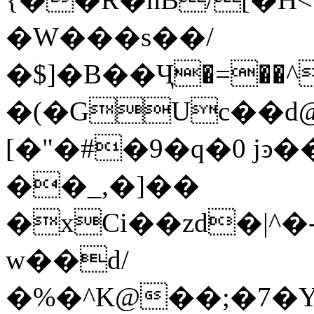
�W���s��/
�$]�B��Ҷ�=��^
�(�GUc��d
[�"�#�9�q�0 jͽ��� � ���
��_,�]��
�xCi��zd�|^�
w��d/
�%�^K@��;�7�Y