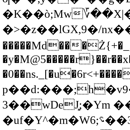
�K��ò;Mw؆��X
�>�z��lGX,9�/nx
�����Md���Ż{+�_;
�y�M@5�����r}��r��x
�0��ns._[�u�6r<+����6AZj��2�8�}eݱ�
p��d:���;h�v9���MkCH
3��wDeJ͓;�Ym 
�uf�Y^�m�W߁3��؝;6�V@�0�\_��m�9V��v o�d���