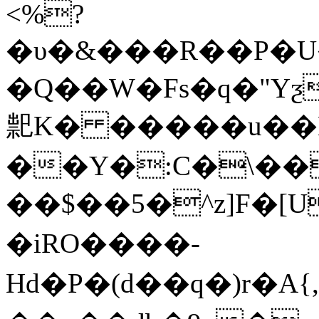
<%?
�υ�&���R��P�
�Q��W�Fs�q�"Yƺ
䄐K� �����u��K
��Y�:C�\��
��$��5�^z]F�[U
�iRO����-
Hd�P�(d��q�)r� A