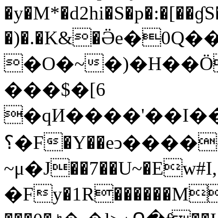
�y�M*�d2hi�S�p�:�[��ɠS
�)�.�K&�Ӛe�0Q�
�O�~�)�H��Ö
���$�[6
�qИ����'��I���q��$�P�L:dI
؟�F�Y��eͻ����-J�[�[�Ag���
~μ�J��7��U~�Ew#I,�!
�Fy�1R������M