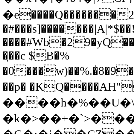
�e����Q�������2
�#���s]�������|A|*$
����#Wb�29�yQ��
͢���c $B�%
�0���w)��%.�̍8�9��T�H�RJ>t��$�
��p� �KQ����AH"L�F��
����h�%��U�\
�k�>��+�`>��