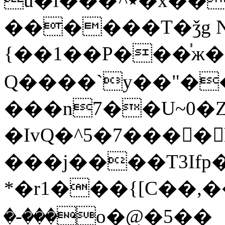
u�l���ޫ^٭�x��)l��
������T�ǯg N
{��1��P���֓ж
Q����`y��"�
���n7��U~0�Z
�IvQ�^5�7����ٌ
���j����T3Ifp
*�r1���{[C��,����
�-���o�@�5��