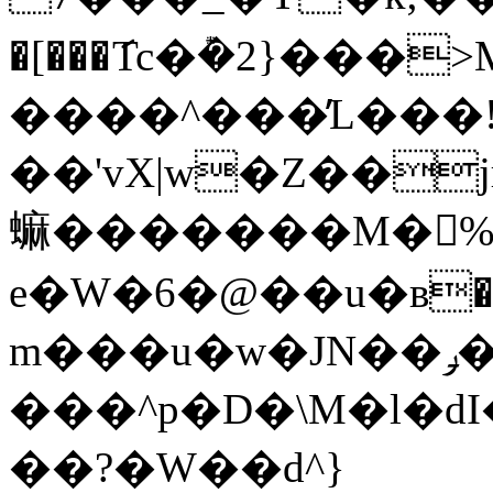
�[���ަTc�݊�2}���
����^���̓L���
��'vX|w�Z��jӄ��[$�mD�։p
䗫�������M�%�
e�W�6
�@��u�в�
m���u�w�JN��ݛ���i׼�5�@�Wu6��_���{5���>
���^p�D�\M�l�dI�nF��}o
��?�W��d^}