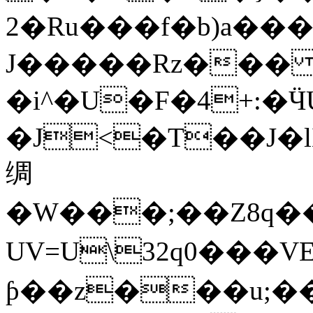
�2Ru���f�b)a���  ����^v��
J�����Rz��� @
�i^�U�F�4+:�Ӵ
�J<�T��J�l
绸
�W���;��Z8q��G��rt�.޻�l�
UV=U\32q0���V
ƥ��z���u;��