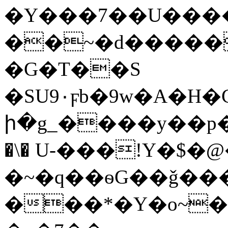
�Y���7��U����"C
��~�d�����1����
�G�T��S
�SU9٠ϝb�9w�A�H�C�*����d�U��i^tm��~Qį���c��A��dv�݋��3%MUvV�f_}
ի�g_����y��p�ge�*��gޱ~�59Nջ��Qȡwݳ���I>F0.���׏&]�;����w;�'��u�s*Z�Y~��WU����v�OKU�2������q��F�Ҏ��.ϕ�:�^
�\� U-���!Y�$�
�~�q��ѳG��ǧ��
���*�Y�o~�