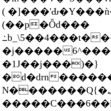
( �]���'Ԃ�Y��
(��p�Ȫd���
߸b_\5��4���t���a�]W��*�vY�ڸsV���
�j�����6^���
�1J��j���)�}
�d�drn�����
N�������Q{�
؂X�ۏ����B�A\
�����C��
�6��