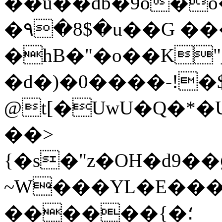
��u��db�9o�o
�۹�8$�u��G ��
�hB�"�o��K"
�d�)�0����-!�
@t[�UwU�Q�*�
��>
{�s�"z�OH�d9�
~W���YL�E���ɳDe��
������{�؛