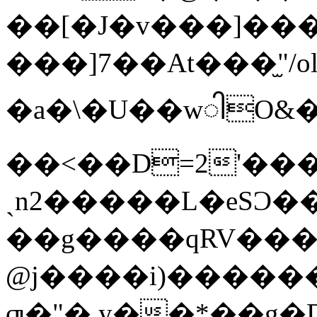
��[�J�v���]���
���]7��At���̫"/o
�a�\�U��wါO&
��<��D=2'���
ˏn2�����L�eSϽ���')n��ې�Q/e�E2�'�3^�����]z��y�
��g����qRV��
@j����i)�����
ƣ�"�,y��*��g�DL��