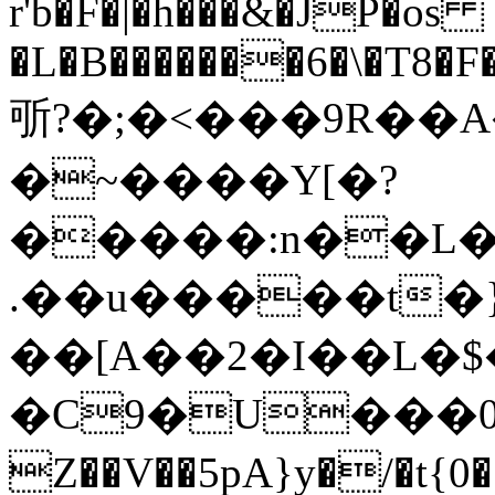
r'b�F�|�h���&�JP�os
�L�B�������6�\�T8�F
㪼?�;�<���9R�
�~����Y[�?
�����:n��L�
.��u�����t�
��[A��2�I��L�$
�C9�U���0��
Z��V��5pA}y�/�t