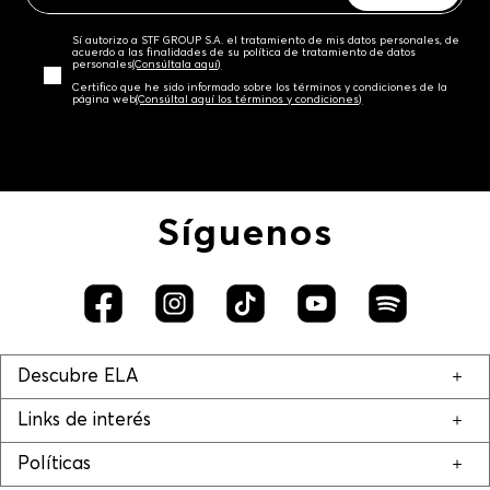
Sí autorizo a STF GROUP S.A. el tratamiento de mis datos personales, de
acuerdo a las finalidades de su política de tratamiento de datos
personales‎
(Consúltala aquí)
Certifico que he sido informado sobre los términos y condiciones de la
página web‎
(Consúltal aquí los términos y condiciones)
Síguenos
Descubre ELA
Links de interés
Políticas