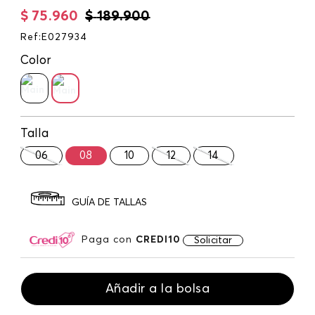
$
75
.
960
$
189
.
900
Ref
:
E027934
Color
Talla
06
08
10
12
14
GUÍA DE TALLAS
Paga con
CREDI10
Solicitar
Añadir a la bolsa