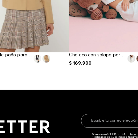
Chaqueta de paño para mujer
Chaleco con solapa para mujer
$
169
.
900
ETTER
Sí autorizo a STF GROUP S.A. el trat
finalidades de su política de tratam