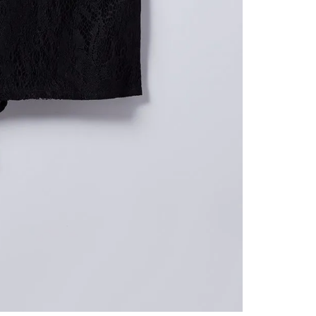
contact
te indi
program
acorda