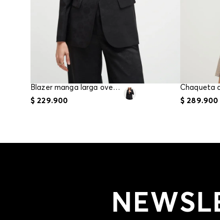
Blazer manga larga oversize
$
229
.
900
$
289
.
900
NEWSL