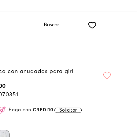
uscribiéndote a nuestro NEWSLETTER
Buscar
co con anudados para girl
00
070351
Paga con
CREDI10
Solicitar