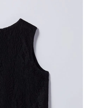
nuestr
Otros: 
En cual
tiendas
factura
luego 
(consul
nuestr
(15) dí
Devolu
N
utiliz
pedido 
embarg
adecua
se vea
transpo
del pr
llegas
product
asumido
Recuer