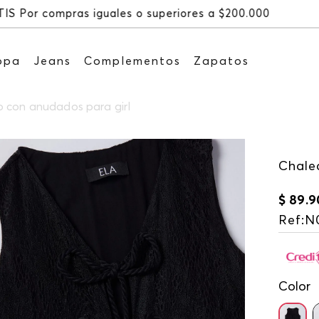
Recibe: 15%OFF s
opa
Jeans
Complementos
Zapatos
 con anudados para girl
Chale
$
89
.
9
Ref
:
N
Color