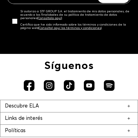
Sí autorizo a STF GROUP S.A. el tratamiento de mis datos personales, de
acuerdo a las finalidades de su política de tratamiento de datos
personales‎
(Consúltala aquí)
Certifico que he sido informado sobre los términos y condiciones de la
página web‎
(Consúltal aquí los términos y condiciones)
Síguenos
Descubre ELA
Links de interés
Políticas