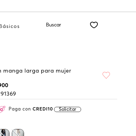
 a nuestro NEWSLETTER
Buscar
Básicos
 manga larga para mujer
900
291369
Paga con
CREDI10
Solicitar