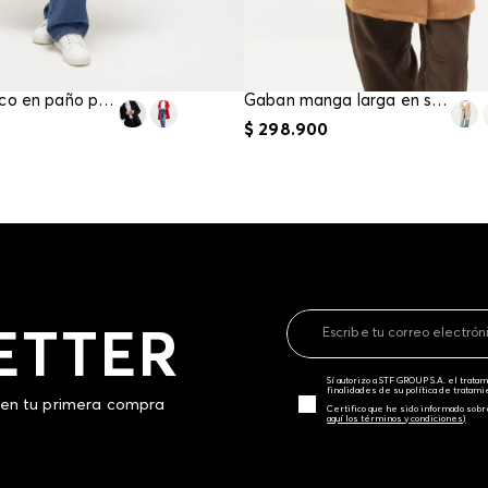
Gaban basico en paño para mujer
Gaban manga larga en suede para mujer
$
298
.
900
ETTER
Sí autorizo a STF GROUP S.A. el trat
finalidades de su política de tratam
 en tu primera compra
Certifico que he sido informado sobr
aquí los términos y condiciones)