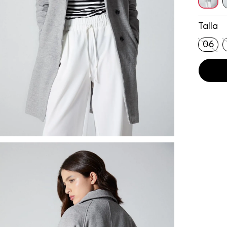
Talla
06