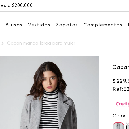
Recibe: 15%OFF suscribiéndote
s
Blusas
Vestidos
Zapatos
Complementos
Gaban manga larga para mujer
Gaban
$
229
.
Ref
:
E
Color