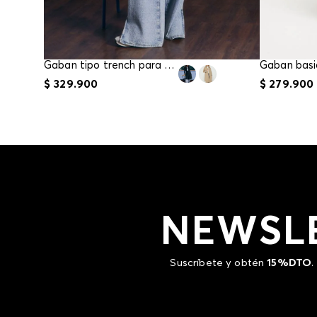
Gaban tipo trench para mujer
$
329
.
900
$
279
.
900
NEWSL
Suscríbete y obtén
15%DTO
.