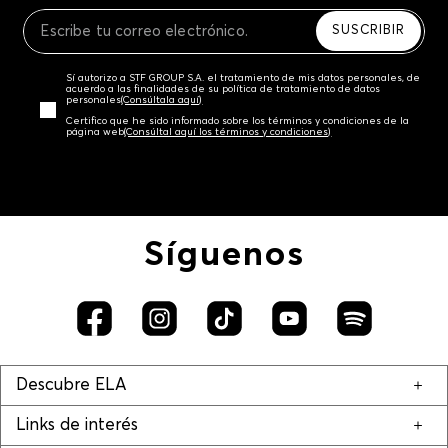
Recuerda que para el trámite del envío deberás
contactarte con un agente de servicio al cliente
SUSCRIBIR
quien te indicará los pasos a seguir y posteriormente
programará la recogida del producto en la dirección
Sí autorizo a STF GROUP S.A. el tratamiento de mis datos personales, de
acordada.
acuerdo a las finalidades de su política de tratamiento de datos
personales‎
(Consúltala aquí)
Certifico que he sido informado sobre los términos y condiciones de la
página web‎
(Consúltal aquí los términos y condiciones)
Síguenos
Descubre ELA
Links de interés