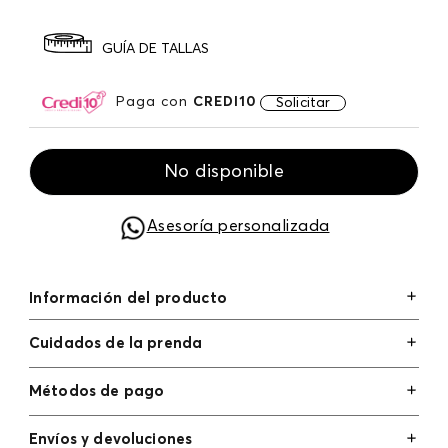
GUÍA DE TALLAS
Paga con
CREDI10
Solicitar
No disponible
Asesoría personalizada
Información del producto
Cuidados de la prenda
Métodos de pago
Tarjetas de crédito: Visa, Dinners, Master Card y
Envíos y devoluciones