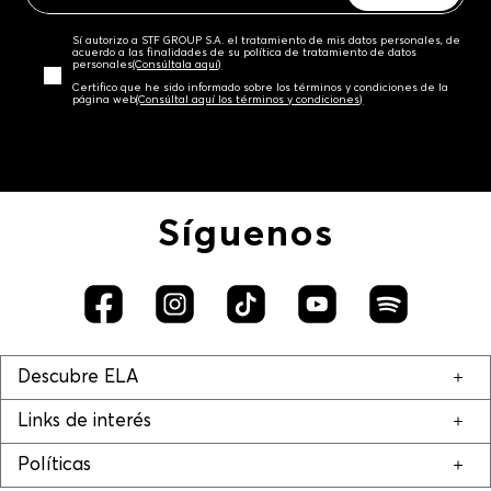
Sí autorizo a STF GROUP S.A. el tratamiento de mis datos personales, de
acuerdo a las finalidades de su política de tratamiento de datos
personales‎
(Consúltala aquí)
Certifico que he sido informado sobre los términos y condiciones de la
página web‎
(Consúltal aquí los términos y condiciones)
Síguenos
Descubre ELA
Links de interés
Políticas