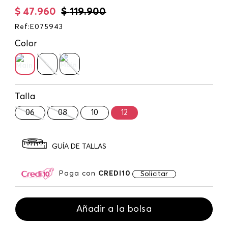
$
47
.
960
$
119
.
900
Ref
:
E075943
Color
Talla
06
08
10
12
GUÍA DE TALLAS
Paga con
CREDI10
Solicitar
Añadir a la bolsa