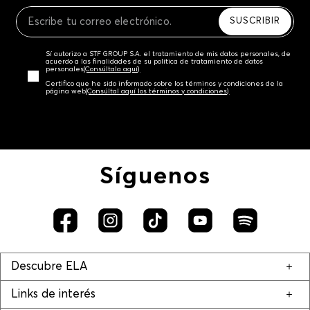
Recuerda que para el trámite del envío deberás
contactarte con un agente de servicio al cliente
SUSCRIBIR
quien te indicará los pasos a seguir y posteriormente
programará la recogida del producto en la dirección
Sí autorizo a STF GROUP S.A. el tratamiento de mis datos personales, de
acordada.
acuerdo a las finalidades de su política de tratamiento de datos
personales‎
(Consúltala aquí)
Certifico que he sido informado sobre los términos y condiciones de la
página web‎
(Consúltal aquí los términos y condiciones)
Síguenos
Descubre ELA
Links de interés