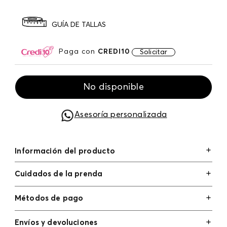
GUÍA DE TALLAS
Paga con
CREDI10
Solicitar
No disponible
Asesoría personalizada
Información del producto
Cuidados de la prenda
Métodos de pago
Tarjetas de crédito: Visa, Dinners, Master Card y
Envíos y devoluciones