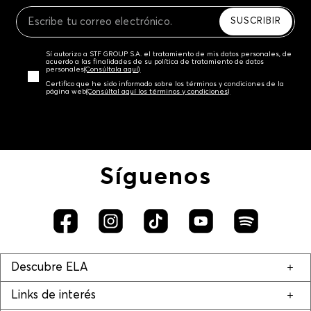
Recuerda que para el trámite del envío deberás
contactarte con un agente de servicio al cliente
SUSCRIBIR
quien te indicará los pasos a seguir y posteriormente
programará la recogida del producto en la dirección
Sí autorizo a STF GROUP S.A. el tratamiento de mis datos personales, de
acordada.
acuerdo a las finalidades de su política de tratamiento de datos
personales‎
(Consúltala aquí)
Certifico que he sido informado sobre los términos y condiciones de la
página web‎
(Consúltal aquí los términos y condiciones)
Síguenos
Descubre ELA
Links de interés