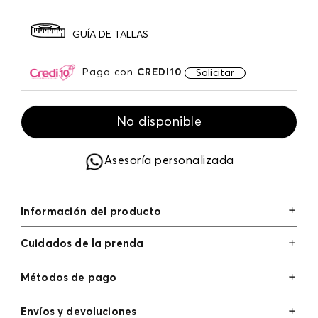
GUÍA DE TALLAS
Paga con
CREDI10
Solicitar
No disponible
Asesoría personalizada
Información del producto
Cuidados de la prenda
Métodos de pago
Tarjetas de crédito: Visa, Dinners, Master Card y
Envíos y devoluciones