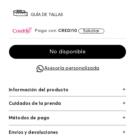
GUÍA DE TALLAS
Paga con
CREDI10
Solicitar
No disponible
Asesoría personalizada
Información del producto
Cuidados de la prenda
Métodos de pago
Tarjetas de crédito: Visa, Dinners, Master Card y
Envíos y devoluciones