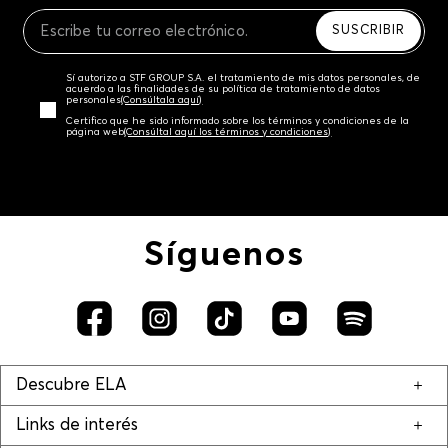
Recuerda que para el trámite del envío deberás
contactarte con un agente de servicio al cliente
SUSCRIBIR
quien te indicará los pasos a seguir y posteriormente
programará la recogida del producto en la dirección
Sí autorizo a STF GROUP S.A. el tratamiento de mis datos personales, de
acordada.
acuerdo a las finalidades de su política de tratamiento de datos
personales‎
(Consúltala aquí)
Certifico que he sido informado sobre los términos y condiciones de la
página web‎
(Consúltal aquí los términos y condiciones)
Síguenos
Descubre ELA
Links de interés