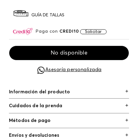
GUÍA DE TALLAS
Paga con
CREDI10
Solicitar
No disponible
Asesoría personalizada
Información del producto
Cuidados de la prenda
Métodos de pago
Tarjetas de crédito: Visa, Dinners, Master Card y
Envíos y devoluciones