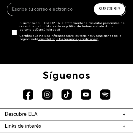
Recuerda que para el trámite del envío deberás
contactarte con un agente de servicio al cliente
SUSCRIBIR
quien te indicará los pasos a seguir y posteriormente
programará la recogida del producto en la dirección
Sí autorizo a STF GROUP S.A. el tratamiento de mis datos personales, de
acordada.
acuerdo a las finalidades de su política de tratamiento de datos
personales‎
(Consúltala aquí)
Certifico que he sido informado sobre los términos y condiciones de la
página web‎
(Consúltal aquí los términos y condiciones)
Síguenos
Descubre ELA
Links de interés