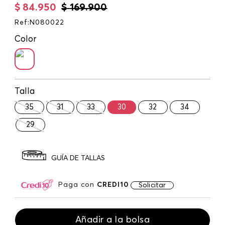
$
84
.
950
$
169
.
900
Ref
:
N080022
Color
Talla
35
31
33
30
32
34
29
GUÍA DE TALLAS
Paga con
CREDI10
Solicitar
Añadir a la bolsa