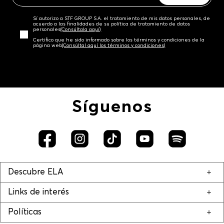
Sí autorizo a STF GROUP S.A. el tratamiento de mis datos personales, de
acuerdo a las finalidades de su política de tratamiento de datos
personales‎
(Consúltala aquí)
Certifico que he sido informado sobre los términos y condiciones de la
página web‎
(Consúltal aquí los términos y condiciones)
Síguenos
Descubre ELA
Links de interés
Políticas