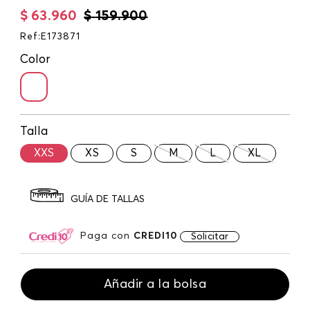
$
63
.
960
$
159
.
900
Ref
:
E173871
Color
Talla
XXS
XS
S
M
L
XL
GUÍA DE TALLAS
Paga con
CREDI10
Solicitar
Añadir a la bolsa