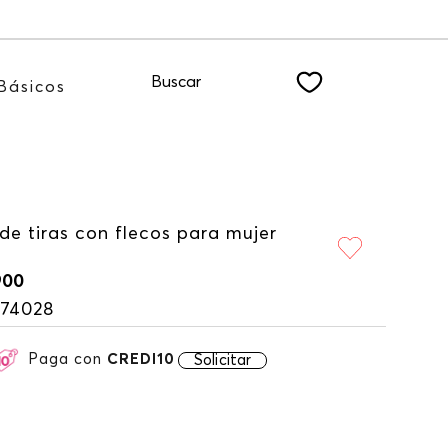
ro NEWSLETTER
Buscar
Básicos
de tiras con flecos para mujer
900
174028
Paga con
CREDI10
Solicitar