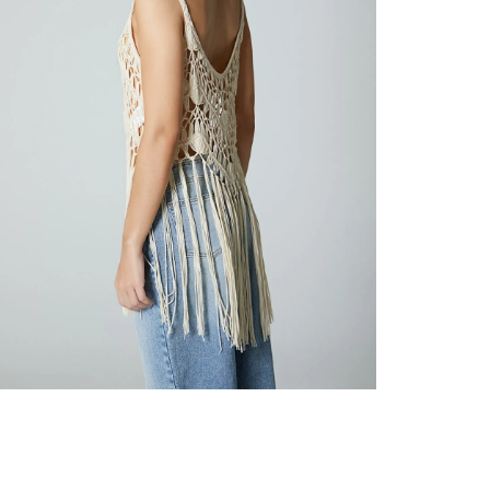
nuestr
Otros: 
En cual
tiendas
factura
luego 
(consul
nuestr
(15) dí
Devolu
N
utiliz
pedido 
embarg
adecua
se vea
transpo
del pr
llegas
product
asumido
Recuer