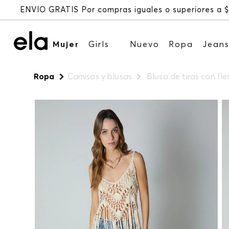
Mujer
Girls
Nuevo
Ropa
Jean
Ropa
Camisas y blusas
Blusa de tiras con fl