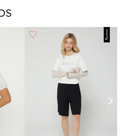
arte con un agente de servicio al cliente quien
cará los pasos a seguir y posteriormente
OS
ará la recogida del producto en la dirección
da.
Nuevo