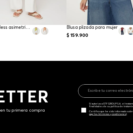
Blusa strapless asimetrica para mujer
Blusa plizada para mujer
$
159
.
900
ETTER
Sí autorizo a STF GROUP S.A. el trat
finalidades de su política de tratam
 en tu primera compra
Certifico que he sido informado sobr
aquí los términos y condiciones)