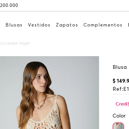
Recibe: 15%OFF suscribiéndote a nuest
s
Blusas
Vestidos
Zapatos
Complementos
ecos para mujer
Blusa 
$
149
.
Ref
:
E
Color