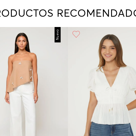
contact
te indi
RODUCTOS RECOMENDAD
program
acorda
Nuevo