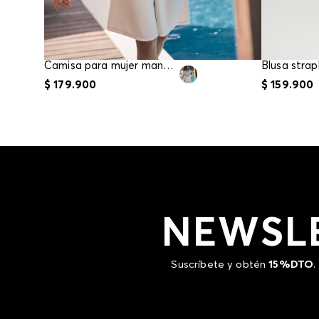
Camisa para mujer manga corta
$
179
.
900
$
159
.
900
NEWSL
Suscríbete y obtén
15%DTO
.