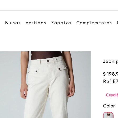
Recibe: 15%OFF suscribiéndote a nuestro 
s
Blusas
Vestidos
Zapatos
Complementos
Jean 
$
198
.
Ref
:
E
Color