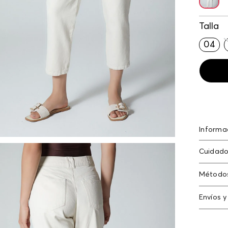
Talla
04
Informa
Jean pa
Cuidado
Método
Tarjeta
Envíos y
Americ
Cambi
Tarjeta