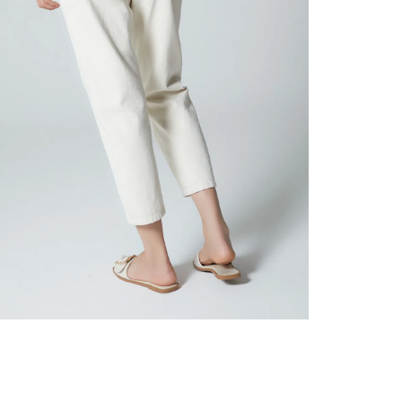
nuestr
Otros: 
En cual
tiendas
factura
luego 
(consul
nuestr
(15) dí
Devolu
utiliz
pedido 
embarg
adecua
se vea
transpo
del pr
llegas
product
asumido
Recuer