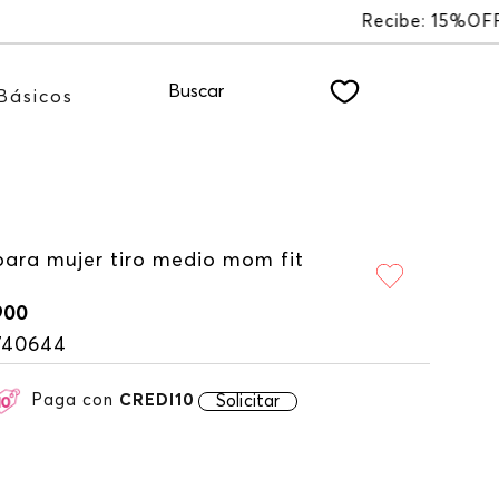
NEWSLETTER
Buscar
Básicos
para mujer tiro medio mom fit
900
740644
Paga con
CREDI10
Solicitar