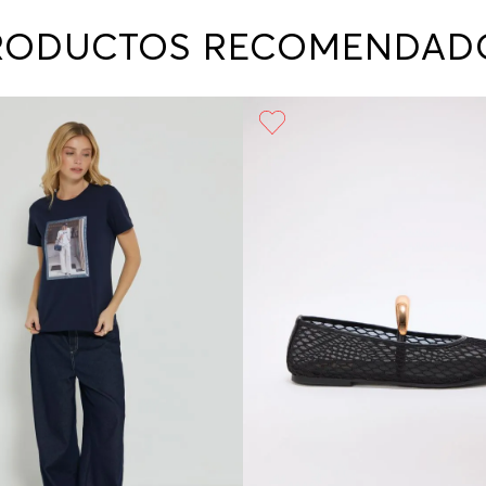
contact
te indi
RODUCTOS RECOMENDAD
program
acorda