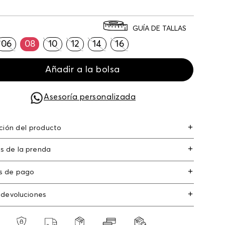
GUÍA DE TALLAS
06
08
10
12
14
16
Añadir a la bolsa
Asesoría personalizada
ción del producto
ra mujer tiro medio mom fit algodón 100%
s de la prenda
s de pago
s de crédito: Visa, Dinners, Master Card y
 devoluciones
an Express.
os
: Si deseas hacer el cambio de alguno de
s débito: Maestro, Electron.