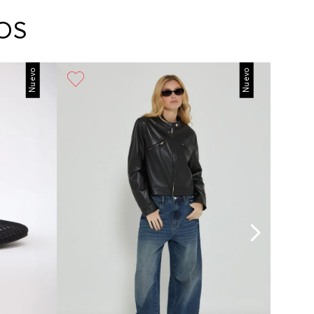
arte con un agente de servicio al cliente quien
cará los pasos a seguir y posteriormente
OS
ará la recogida del producto en la dirección
da.
Nuevo
Nuevo