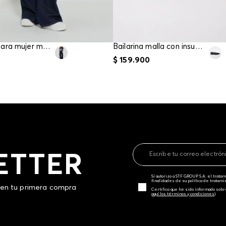
Camiseta para mujer manga corta
Bailarina malla con insumo chunky
$
159
.
900
ETTER
Sí autorizo a STF GROUP S.A. el trat
finalidades de su política de tratam
 en tu primera compra
Certifico que he sido informado sobr
aquí los términos y condiciones)