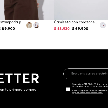
Camiseta estampada para mujer
Camiseta con corazones para girl
$
89
.
900
$
48
.
930
$
69
.
900
ETTER
Sí autorizo a STF GROUP S.A. el trat
finalidades de su política de tratam
 en tu primera compra
Certifico que he sido informado sobr
aquí los términos y condiciones)