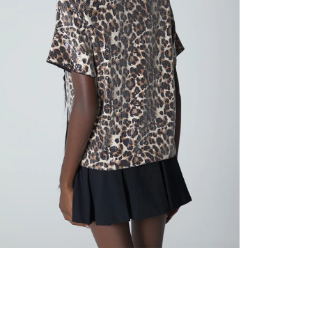
nuestr
Otros: 
En cual
tiendas
factura
luego 
(consul
nuestr
(15) dí
Devolu
utiliz
pedido 
embarg
adecua
se vea
transpo
del pr
llegas
product
asumido
Recuer