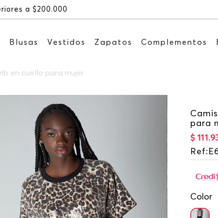
Recibe: 15%OFF suscribiéndote a n
s
Blusas
Vestidos
Zapatos
Complementos
rib en cuello para mujer
Camise
para 
$
111
.
9
Ref
:
E
Color