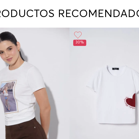
contact
te indi
RODUCTOS RECOMENDAD
program
acorda
30%