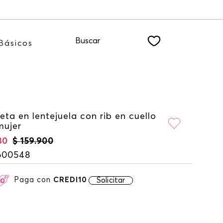
uestro NEWSLETTER
Buscar
Básicos
ta en lentejuela con rib en cuello
mujer
30
$
159
.
900
600548
Paga con
CREDI10
Solicitar