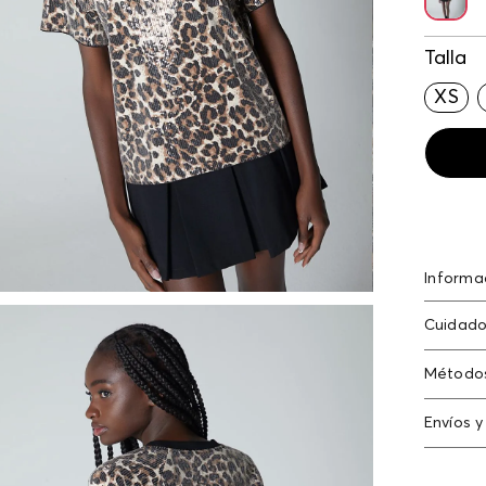
Talla
XS
Informa
poliést
Cuidado
Método
Tarjeta
Envíos y
Americ
Cambi
Tarjeta