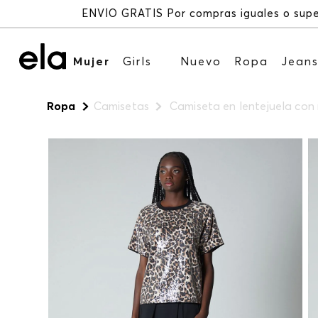
Mujer
Girls
Nuevo
Ropa
Jean
Ropa
Camisetas
Camiseta en lentejuela con 