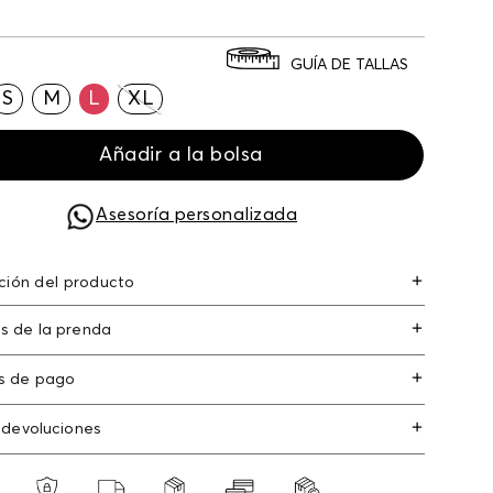
GUÍA DE TALLAS
S
M
L
XL
Añadir a la bolsa
Asesoría personalizada
ción del producto
er 97% elastano 3%
s de la prenda
s de pago
s de crédito: Visa, Dinners, Master Card y
 devoluciones
an Express.
os
: Si deseas hacer el cambio de alguno de
s débito: Maestro, Electron.