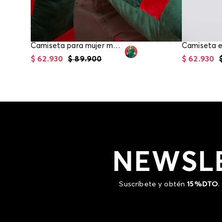
Camiseta para mujer manga corta
$
62
.
930
$
89
.
900
$
62
.
930
NEWSL
Suscríbete y obtén
15%DTO
.