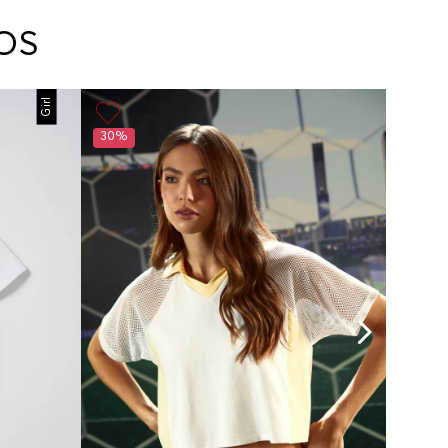
arte con un agente de servicio al cliente quien
cará los pasos a seguir y posteriormente
OS
ará la recogida del producto en la dirección
da.
Girl
30%
30%