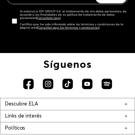
Sí autorizo a STF GROUP S.A. el tratamiento de mis datos personales, de
acuerdo a las finalidades de su política de tratamiento de datos
personales‎
(Consúltala aquí)
Certifico que he sido informado sobre los términos y condiciones de la
página web‎
(Consúltal aquí los términos y condiciones)
Síguenos
Descubre ELA
Links de interés
Políticas