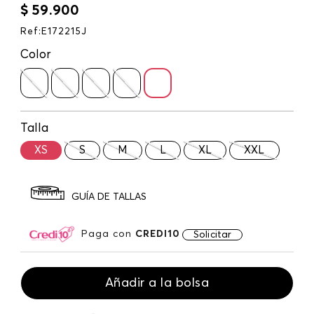
$
59
.
900
Ref
:
E172215J
Color
Talla
XS
S
M
L
XL
XXL
GUÍA DE TALLAS
Paga con
CREDI10
Solicitar
Añadir a la bolsa