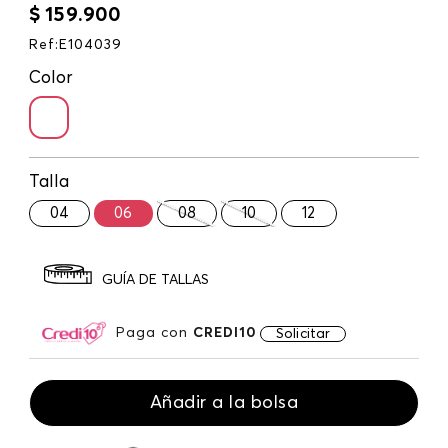
$
159
.
900
Ref
:
E104039
Color
Talla
04
06
08
10
12
GUÍA DE TALLAS
Paga con
CREDI10
Solicitar
Añadir a la bolsa