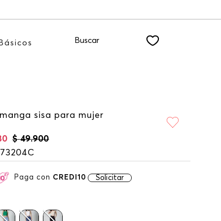
 NEWSLETTER
Buscar
Básicos
 manga sisa para mujer
30
$
49
.
900
173204C
Paga con
CREDI10
Solicitar