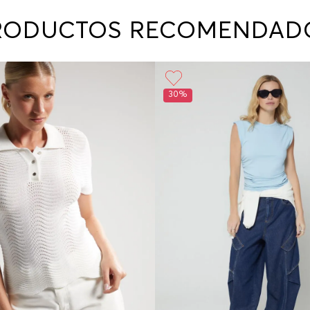
contact
te indi
RODUCTOS RECOMENDAD
program
acorda
30%