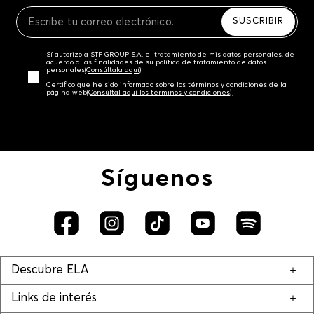
Recuerda que para el trámite del envío deberás
contactarte con un agente de servicio al cliente
SUSCRIBIR
quien te indicará los pasos a seguir y posteriormente
programará la recogida del producto en la dirección
Sí autorizo a STF GROUP S.A. el tratamiento de mis datos personales, de
acordada.
acuerdo a las finalidades de su política de tratamiento de datos
personales‎
(Consúltala aquí)
Certifico que he sido informado sobre los términos y condiciones de la
página web‎
(Consúltal aquí los términos y condiciones)
Síguenos
Descubre ELA
Links de interés