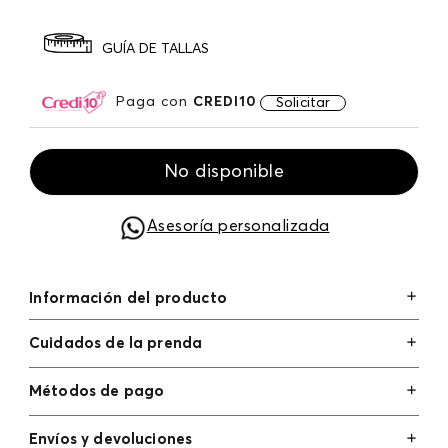
GUÍA DE TALLAS
Paga con
CREDI10
Solicitar
No disponible
Asesoría personalizada
Información del producto
Cuidados de la prenda
Métodos de pago
Tarjetas de crédito: Visa, Dinners, Master Card y
Envíos y devoluciones