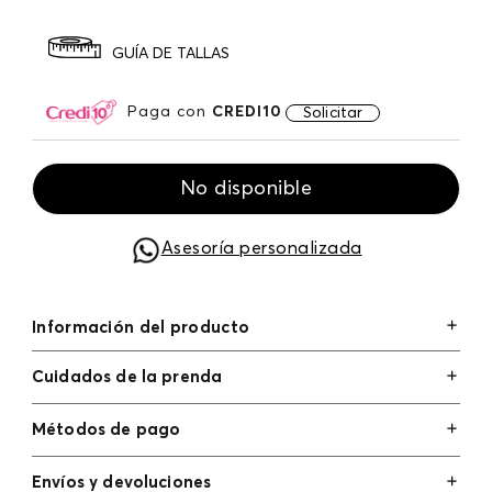
GUÍA DE TALLAS
Paga con
CREDI10
Solicitar
No disponible
Asesoría personalizada
Información del producto
Cuidados de la prenda
Métodos de pago
Tarjetas de crédito: Visa, Dinners, Master Card y
Envíos y devoluciones