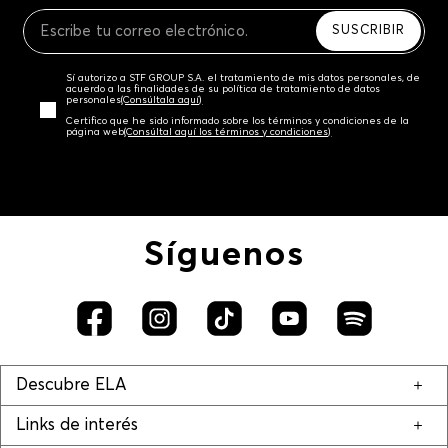
Recuerda que para el trámite del envío deberás
contactarte con un agente de servicio al cliente
SUSCRIBIR
quien te indicará los pasos a seguir y posteriormente
programará la recogida del producto en la dirección
Sí autorizo a STF GROUP S.A. el tratamiento de mis datos personales, de
acordada.
acuerdo a las finalidades de su política de tratamiento de datos
personales‎
(Consúltala aquí)
Certifico que he sido informado sobre los términos y condiciones de la
página web‎
(Consúltal aquí los términos y condiciones)
Síguenos
Descubre ELA
Links de interés