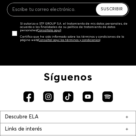
Recuerda que para el trámite del envío deberás
contactarte con un agente de servicio al cliente
SUSCRIBIR
quien te indicará los pasos a seguir y posteriormente
programará la recogida del producto en la dirección
Sí autorizo a STF GROUP S.A. el tratamiento de mis datos personales, de
acordada.
acuerdo a las finalidades de su política de tratamiento de datos
personales‎
(Consúltala aquí)
Certifico que he sido informado sobre los términos y condiciones de la
página web‎
(Consúltal aquí los términos y condiciones)
Síguenos
Descubre ELA
Links de interés