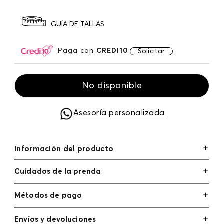
GUÍA DE TALLAS
Paga con
CREDI10
Solicitar
No disponible
Asesoría personalizada
Información del producto
Cuidados de la prenda
Métodos de pago
Tarjetas de crédito: Visa, Dinners, Master Card y
Envíos y devoluciones