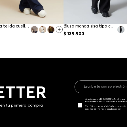
Blusa basica tejida cuello redondo para mujer
Blusa manga sisa tipo chaleco para mujer
$
139
.
900
ETTER
Sí autorizo a STF GROUP S.A. el trat
finalidades de su política de tratam
 en tu primera compra
Certifico que he sido informado sobr
aquí los términos y condiciones)