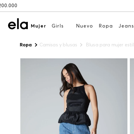
Mujer
Girls
Nuevo
Ropa
Jean
Ropa
Camisas y blusas
Blusa para mujer estil