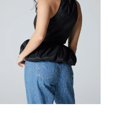
nuestr
Otros: 
En cual
tiendas
factura
luego 
(consul
nuestr
(15) dí
Devolu
N
utiliz
pedido 
embarg
adecua
se vea
transpo
del pr
llegas
product
asumido
Recuer