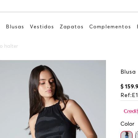
Recibe: 15%OFF suscribiéndote a nuestro NEWSLE
s
Blusas
Vestidos
Zapatos
Complementos
o halter
Blusa 
$
159
.
Ref
:
E
Color