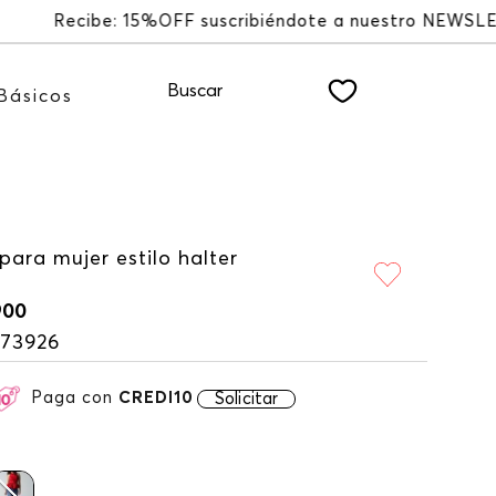
TTER
Buscar
Básicos
para mujer estilo halter
900
173926
Paga con
CREDI10
Solicitar