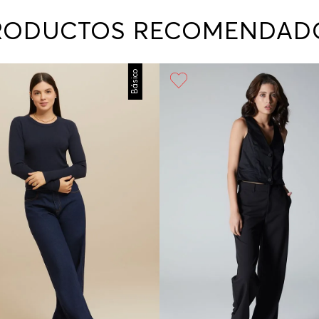
contact
te indi
RODUCTOS RECOMENDAD
program
acorda
Básico