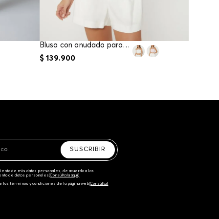
Blusa con anudado para mujer
$
139
.
900
$
69
.
90
SUSCRIBIR
amiento de mis datos personales, de acuerdo a las
iento de datos personales‎
(Consúltala aquí)
e los términos y condiciones de la página web‎
(Consúltal