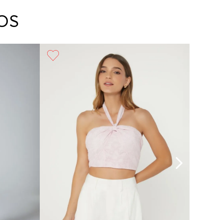
arte con un agente de servicio al cliente quien
cará los pasos a seguir y posteriormente
OS
ará la recogida del producto en la dirección
da.