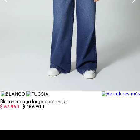
Bluson manga larga para mujer
$
67
.
960
$
169
.
900