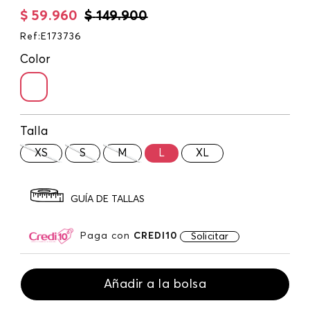
$
59
.
960
$
149
.
900
Ref
:
E173736
Color
Talla
XS
S
M
L
XL
GUÍA DE TALLAS
Paga con
CREDI10
Solicitar
Añadir a la bolsa