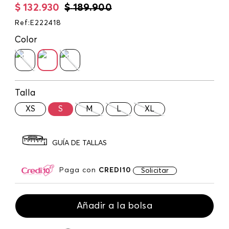
$
132
.
930
$
189
.
900
Ref
:
E222418
Color
Talla
XS
S
M
L
XL
GUÍA DE TALLAS
Paga con
CREDI10
Solicitar
Añadir a la bolsa