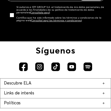
Sí autorizo a STF GROUP S.A. el tratamiento de mis datos personales, de
acuerdo a las finalidades de su política de tratamiento de datos
personales‎
(Consúltala aquí)
Certifico que he sido informado sobre los términos y condiciones de la
página web‎
(Consúltal aquí los términos y condiciones)
Síguenos
Descubre ELA
Links de interés
Políticas