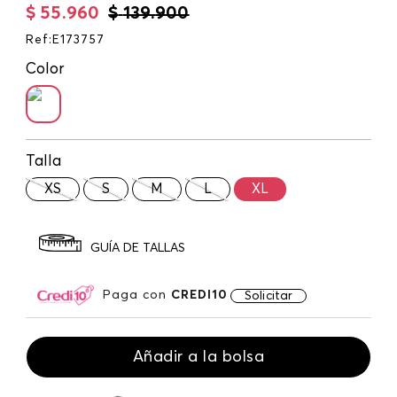
$
55
.
960
$
139
.
900
Ref
:
E173757
Color
Talla
XS
S
M
L
XL
GUÍA DE TALLAS
Paga con
CREDI10
Solicitar
Añadir a la bolsa