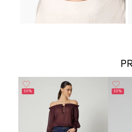
P
Básico
50%
50%