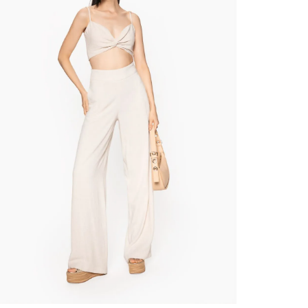
contact
te indi
program
acorda