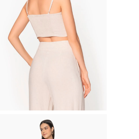
nuestr
N
Otros: 
En cual
tiendas
factura
luego 
(consul
nuestr
(15) dí
Devolu
N
utiliz
pedido 
embarg
adecua
se vea
transpo
del pr
llegas
product
asumido
Recuer