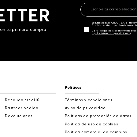
ETTER
Sí autorizo a STF GROUP S.A. el trat
finalidades de su política de tratam
 en tu primera compra
Certifico que he sido informado sobr
aquí los términos y condiciones)
Políticas
Recaudo credi10
Términos y condiciones
Rastrear pedido
Aviso de privacidad
Devoluciones
Políticas de protección de datos
Política de uso de cookies
Política comercial de cambios