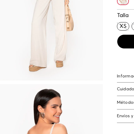
Talla
XS
Informa
Rayón 8
Cuidado
Lavado 
Método
causar d
Tarjeta
Envíos y
Americ
Cambi
Tarjeta