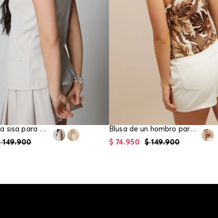
Blusa manga sisa para mujer
Blusa de un hombro para mujer
$
149
.
900
$
74
.
950
$
149
.
900