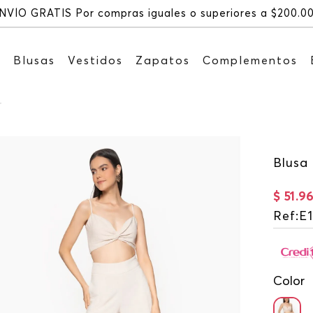
NVÍO GRATIS Por compras iguales o superiores a $200.0
s
Blusas
Vestidos
Zapatos
Complementos
r
Blusa
$
51
.
9
Ref
:
E
Color