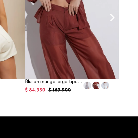
Bluson manga larga tipo camisero para mujer
$
84
.
950
$
169
.
900
$
64
.
95