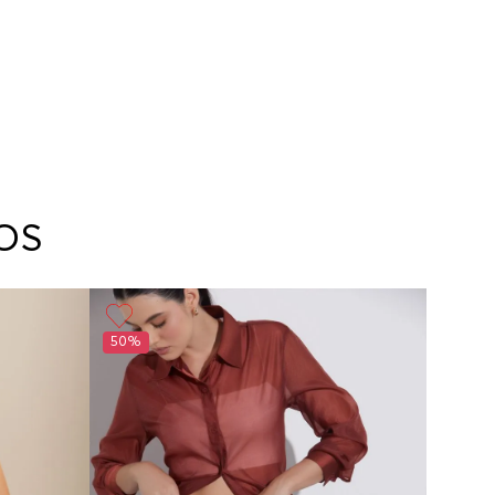
OS
50%
50%