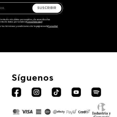
SUSCRIBIR
amiento de mis datos personales, de acuerdo a las
iento de datos personales‎
(Consúltala aquí)
e los términos y condiciones de la página web‎
(Consúltal
Síguenos