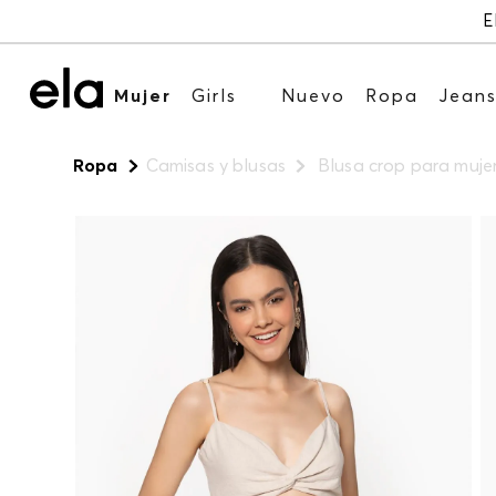
E
Mujer
Girls
Nuevo
Ropa
Jean
Ropa
Camisas y blusas
Blusa crop para muje