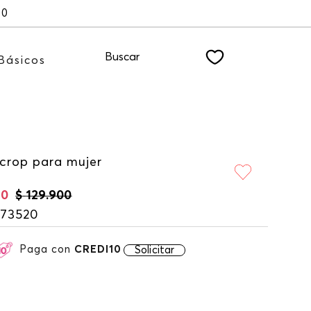
00
Buscar
Básicos
 crop para mujer
60
$
129
.
900
173520
Paga con
CREDI10
Solicitar