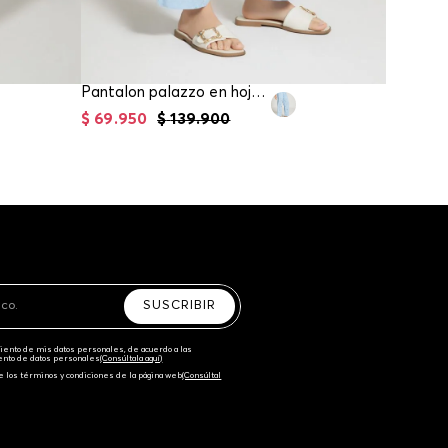
Pantalon palazzo en hojarota para girl
$
69
.
950
$
139
.
900
$
59
.
96
SUSCRIBIR
amiento de mis datos personales, de acuerdo a las
iento de datos personales‎
(Consúltala aquí)
e los términos y condiciones de la página web‎
(Consúltal