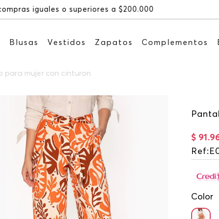
Recibe: 15%OFF suscribién
s
Blusas
Vestidos
Zapatos
Complementos
 para mujer con cinturon
Panta
$
91
.
9
Ref
:
E
Color