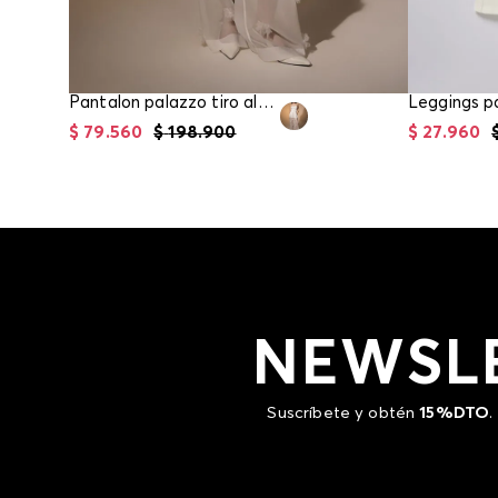
Pantalon palazzo tiro alto con flores bordadas para mujer
Leggings pa
$
79
.
560
$
198
.
900
$
27
.
960
NEWSL
Suscríbete y obtén
15%DTO
.