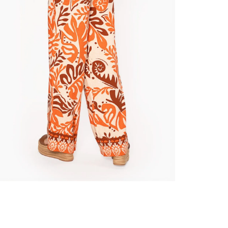
nuestr
Otros: 
En cual
tiendas
N
factura
luego 
(consul
nuestr
(15) dí
Devolu
utiliz
pedido 
embarg
adecua
se vea
transpo
del pr
llegas
product
asumido
Recuer