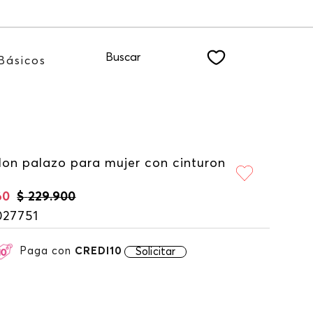
dote a nuestro NEWSLETTER
Buscar
Básicos
lon palazo para mujer con cinturon
60
$
229
.
900
027751
Paga con
CREDI10
Solicitar