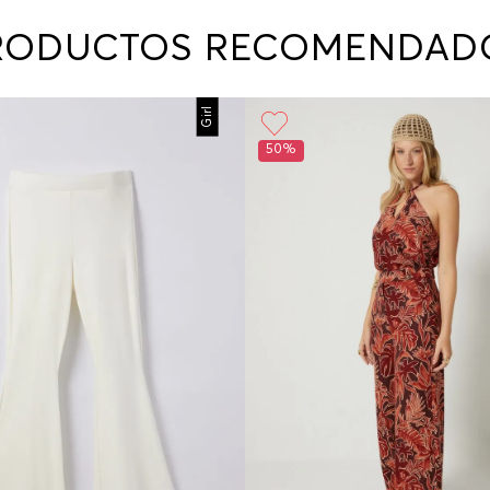
contact
te indi
RODUCTOS RECOMENDAD
program
acorda
Girl
50%