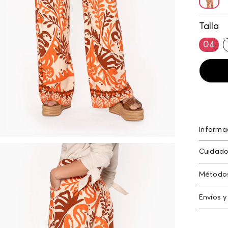
Talla
04
Informa
Rayón 1
Cuidado
Lavado 
Método
/ planch
Tarjeta
Envíos y
Americ
N
Cambi
Tarjeta