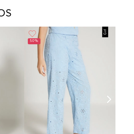
arte con un agente de servicio al cliente quien
cará los pasos a seguir y posteriormente
OS
ará la recogida del producto en la dirección
da.
Planchar a temperatura maximo 110°c
Girl
50%
60%