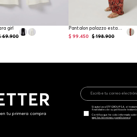
ra girl
Pantalon palazzo estampado para mujer
$
69
.
900
$
99
.
450
$
198
.
900
ETTER
Sí autorizo a STF GROUP S.A. el trat
finalidades de su política de tratam
 en tu primera compra
Certifico que he sido informado sobr
aquí los términos y condiciones)