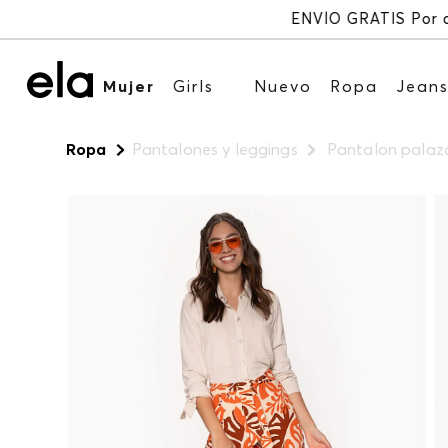
Mujer
Girls
Nuevo
Ropa
Jean
Ropa
Pantalones y leggings
Pantalon palazo