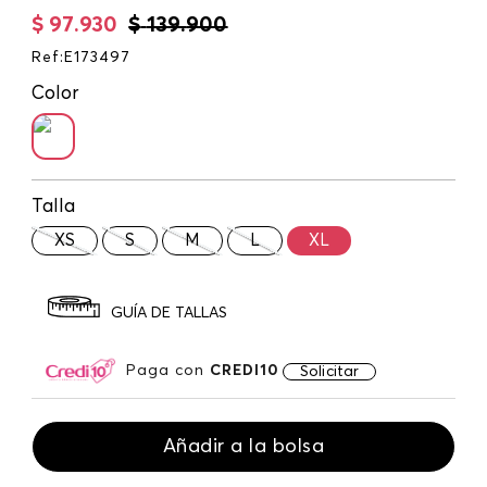
$
97
.
930
$
139
.
900
Ref
:
E173497
Color
Talla
XS
S
M
L
XL
GUÍA DE TALLAS
Paga con
CREDI10
Solicitar
Añadir a la bolsa