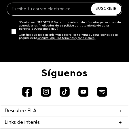
Recuerda que para el trámite del envío deberás
contactarte con un agente de servicio al cliente
SUSCRIBIR
quien te indicará los pasos a seguir y posteriormente
programará la recogida del producto en la dirección
Sí autorizo a STF GROUP S.A. el tratamiento de mis datos personales, de
acordada.
acuerdo a las finalidades de su política de tratamiento de datos
personales‎
(Consúltala aquí)
Certifico que he sido informado sobre los términos y condiciones de la
página web‎
(Consúltal aquí los términos y condiciones)
Síguenos
Descubre ELA
Links de interés