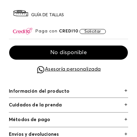
GUÍA DE TALLAS
Paga con
CREDI10
Solicitar
No disponible
Asesoría personalizada
Información del producto
Cuidados de la prenda
Métodos de pago
Tarjetas de crédito: Visa, Dinners, Master Card y
Envíos y devoluciones