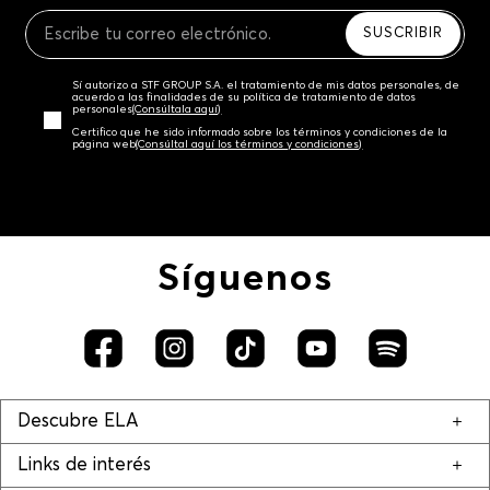
Recuerda que para el trámite del envío deberás
contactarte con un agente de servicio al cliente
SUSCRIBIR
quien te indicará los pasos a seguir y posteriormente
programará la recogida del producto en la dirección
Sí autorizo a STF GROUP S.A. el tratamiento de mis datos personales, de
acordada.
acuerdo a las finalidades de su política de tratamiento de datos
personales‎
(Consúltala aquí)
Certifico que he sido informado sobre los términos y condiciones de la
página web‎
(Consúltal aquí los términos y condiciones)
Síguenos
Descubre ELA
Links de interés