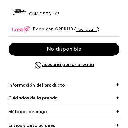
GUÍA DE TALLAS
Paga con
CREDI10
Solicitar
No disponible
Asesoría personalizada
Información del producto
Cuidados de la prenda
Métodos de pago
Tarjetas de crédito: Visa, Dinners, Master Card y
Envíos y devoluciones