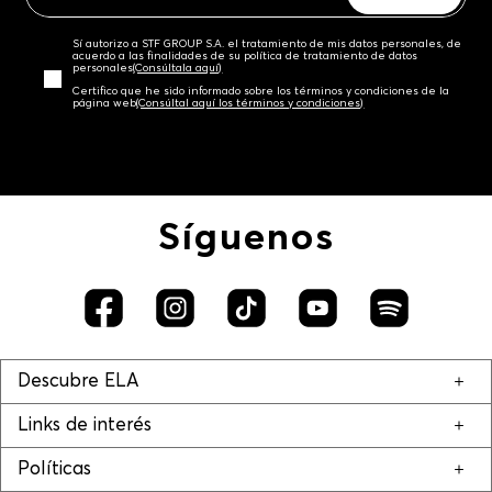
Sí autorizo a STF GROUP S.A. el tratamiento de mis datos personales, de
acuerdo a las finalidades de su política de tratamiento de datos
personales‎
(Consúltala aquí)
Certifico que he sido informado sobre los términos y condiciones de la
página web‎
(Consúltal aquí los términos y condiciones)
Síguenos
Descubre ELA
Links de interés
Políticas