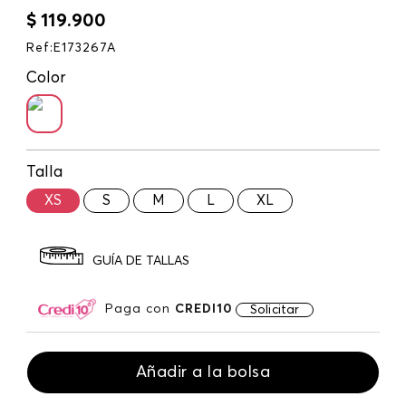
$
119
.
900
Ref
:
E173267A
Color
Talla
XS
S
M
L
XL
GUÍA DE TALLAS
Paga con
CREDI10
Solicitar
Añadir a la bolsa