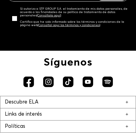
Sí autorizo a STF GROUP S.A. el tratamiento de mis datos personales, de
acuerdo a las finalidades de su política de tratamiento de datos
personales‎
(Consúltala aquí)
Certifico que he sido informado sobre los términos y condiciones de la
página web‎
(Consúltal aquí los términos y condiciones)
Síguenos
Descubre ELA
Links de interés
Políticas