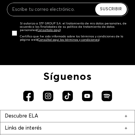
Recuerda que para el trámite del envío deberás
contactarte con un agente de servicio al cliente
SUSCRIBIR
quien te indicará los pasos a seguir y posteriormente
programará la recogida del producto en la dirección
Sí autorizo a STF GROUP S.A. el tratamiento de mis datos personales, de
acordada.
acuerdo a las finalidades de su política de tratamiento de datos
personales‎
(Consúltala aquí)
Certifico que he sido informado sobre los términos y condiciones de la
página web‎
(Consúltal aquí los términos y condiciones)
Síguenos
Descubre ELA
Links de interés