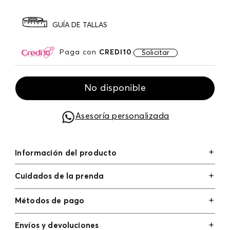
GUÍA DE TALLAS
Paga con
CREDI10
Solicitar
No disponible
Asesoría personalizada
Información del producto
Cuidados de la prenda
Métodos de pago
Tarjetas de crédito: Visa, Dinners, Master Card y
Envíos y devoluciones