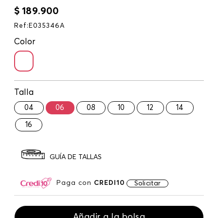
$
189
.
900
Ref
:
E035346A
Color
Talla
04
06
08
10
12
14
16
GUÍA DE TALLAS
Paga con
CREDI10
Solicitar
Añadir a la bolsa