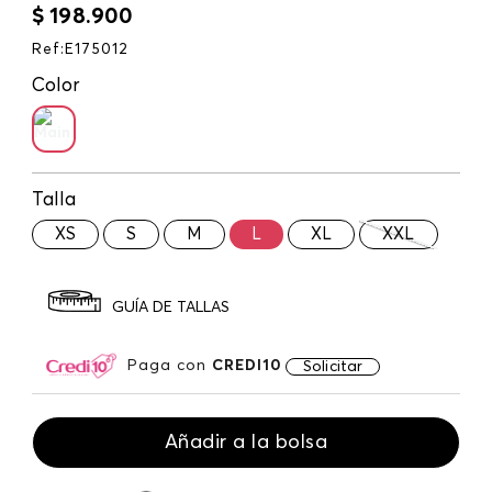
$
198
.
900
Ref
:
E175012
Color
Talla
XS
S
M
L
XL
XXL
GUÍA DE TALLAS
Paga con
CREDI10
Solicitar
Añadir a la bolsa