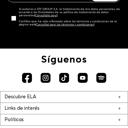
Sí autorizo a STF GROUP S.A. el tratamiento de mis datos personales, de
acuerdo a las finalidades de su política de tratamiento de datos
personales‎
(Consúltala aquí)
Certifico que he sido informado sobre los términos y condiciones de la
página web‎
(Consúltal aquí los términos y condiciones)
Síguenos
Descubre ELA
Links de interés
Políticas