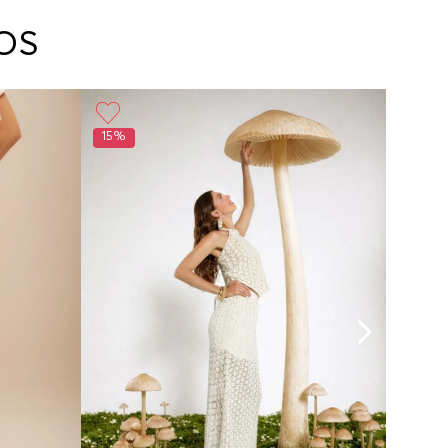
arte con un agente de servicio al cliente quien
No lavado en seco
cará los pasos a seguir y posteriormente
OS
ará la recogida del producto en la dirección
da.
15%
50%