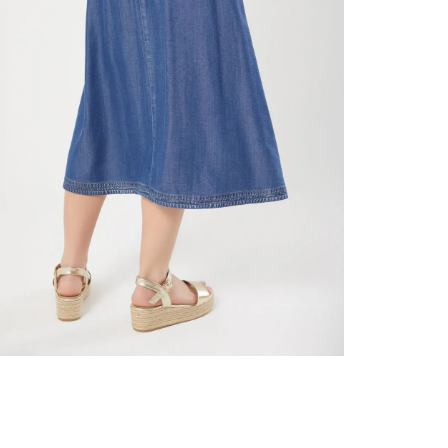
nuestr
Otros: 
En cual
tiendas
factura
luego 
(consul
nuestr
N
(15) dí
Devolu
utiliz
pedido 
embarg
adecua
se vea
transpo
del pr
llegas
product
asumido
Recuer