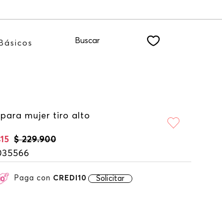
nuestro NEWSLETTER
Buscar
Básicos
para mujer tiro alto
415
$
229
.
900
035566
Paga con
CREDI10
Solicitar