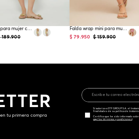
Falda wrap para mujer con posicionado
Falda wrap mini para mujer
$
189
.
900
$
79
.
950
$
159
.
900
ETTER
Sí autorizo a STF GROUP S.A. el trat
finalidades de su política de tratam
 en tu primera compra
Certifico que he sido informado sobr
aquí los términos y condiciones)