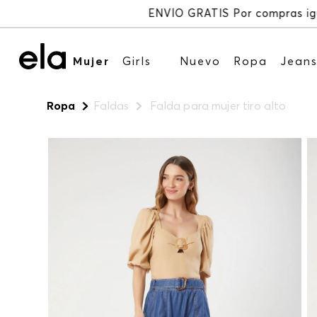
Mujer
Girls
Nuevo
Ropa
Jean
Ropa
Faldas
Falda para mujer tiro alto