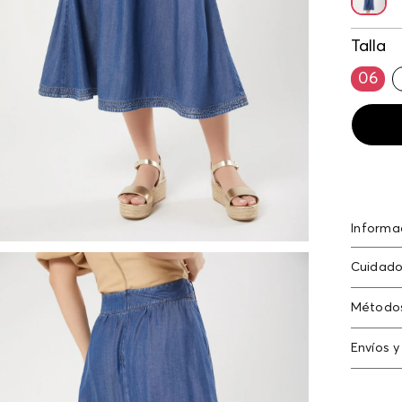
Talla
06
Informa
Falda pa
Cuidado
misma te
No remoj
Método
prenda 
Tarjeta
Envíos y
Americ
N
Cambi
Tarjeta