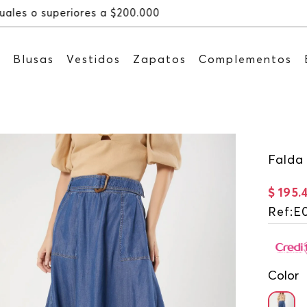
Recibe: 15%OFF suscribiéndote a 
s
Blusas
Vestidos
Zapatos
Complementos
Falda 
$
195
.
Ref
:
E
Color