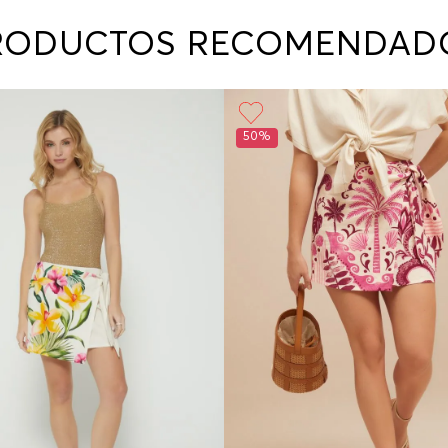
contact
te indi
RODUCTOS RECOMENDAD
program
acorda
50%