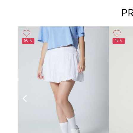
P
50%
15%