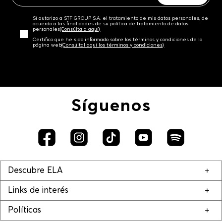
Sí autorizo a STF GROUP S.A. el tratamiento de mis datos personales, de
acuerdo a las finalidades de su política de tratamiento de datos
personales‎
(Consúltala aquí)
Certifico que he sido informado sobre los términos y condiciones de la
página web‎
(Consúltal aquí los términos y condiciones)
Síguenos
Descubre ELA
Links de interés
Políticas