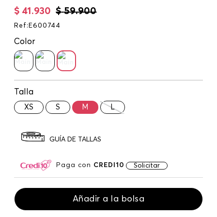
$
41
.
930
$
59
.
900
Ref
:
E600744
Color
Talla
XS
S
M
L
GUÍA DE TALLAS
Paga con
CREDI10
Solicitar
Añadir a la bolsa