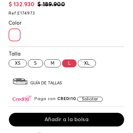
$
132
.
930
$
189
.
900
Ref
:
E174973
Color
Talla
XS
S
M
L
XL
GUÍA DE TALLAS
Paga con
CREDI10
Solicitar
Añadir a la bolsa