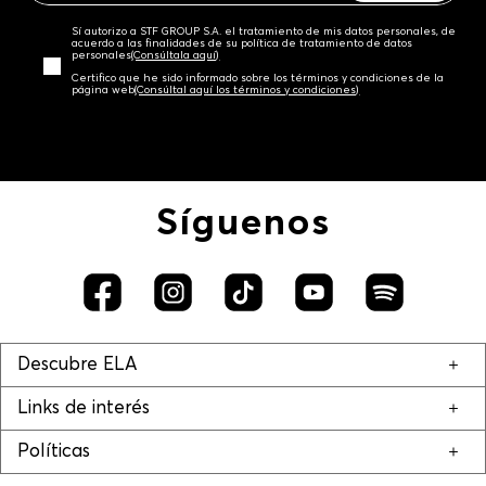
Sí autorizo a STF GROUP S.A. el tratamiento de mis datos personales, de
acuerdo a las finalidades de su política de tratamiento de datos
personales‎
(Consúltala aquí)
Certifico que he sido informado sobre los términos y condiciones de la
página web‎
(Consúltal aquí los términos y condiciones)
Síguenos
Descubre ELA
Links de interés
Políticas