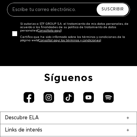
Recuerda que para el trámite del envío deberás
contactarte con un agente de servicio al cliente
SUSCRIBIR
quien te indicará los pasos a seguir y posteriormente
programará la recogida del producto en la dirección
Sí autorizo a STF GROUP S.A. el tratamiento de mis datos personales, de
acordada.
acuerdo a las finalidades de su política de tratamiento de datos
personales‎
(Consúltala aquí)
Certifico que he sido informado sobre los términos y condiciones de la
página web‎
(Consúltal aquí los términos y condiciones)
Síguenos
Descubre ELA
Links de interés