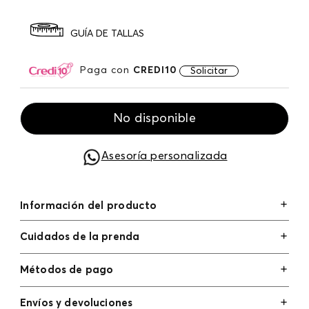
GUÍA DE TALLAS
Paga con
CREDI10
Solicitar
No disponible
Asesoría personalizada
Información del producto
Cuidados de la prenda
Métodos de pago
Tarjetas de crédito: Visa, Dinners, Master Card y
Envíos y devoluciones