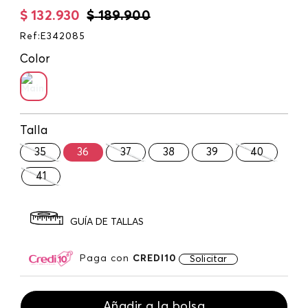
$
132
.
930
$
189
.
900
Ref
:
E342085
Color
Talla
35
36
37
38
39
40
41
GUÍA DE TALLAS
Paga con
CREDI10
Solicitar
Añadir a la bolsa