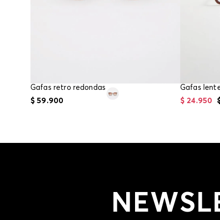
Gafas retro redondas
Gafas lent
$
59
.
900
$
24
.
950
NEWSL