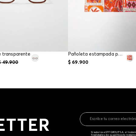
e transparente
Pañoleta estampada para mujer
$
49
.
900
$
69
.
900
ETTER
Sí autorizo a STF GROUP S.A. el trat
finalidades de su política de tratam