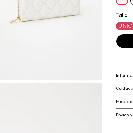
Talla
UNIC
Informa
Billeter
Cuidado
acholc
Solo qu
Método
Tarjeta
Envíos y
Americ
Cambi
N
Tarjeta