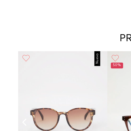
P
Nuevo
50%