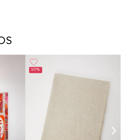
OS
50%