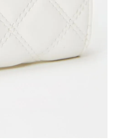
contact
te indi
program
acorda