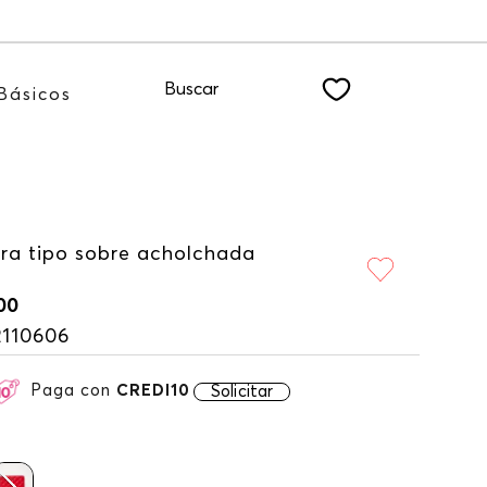
te a nuestro NEWSLETTER
Buscar
Básicos
era tipo sobre acholchada
00
2110606
Paga con
CREDI10
Solicitar