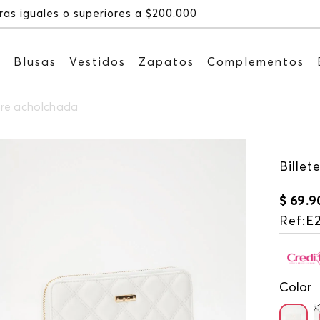
Recibe: 15%OFF suscribiéndo
s
Blusas
Vestidos
Zapatos
Complementos
obre acholchada
Billet
$
69
.
9
Ref
:
E
Color