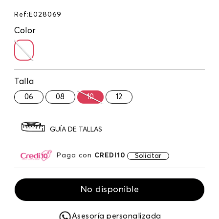
Ref
:
E028069
Color
Talla
06
08
10
12
GUÍA DE TALLAS
Paga con
CREDI10
Solicitar
No disponible
Asesoría personalizada