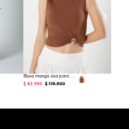
Blusa manga sisa para mujer
$
83
.
930
$
119
.
900
$
74
.
95