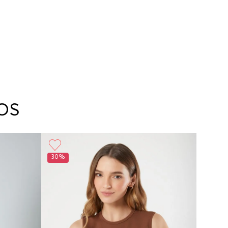
OS
30%
50%