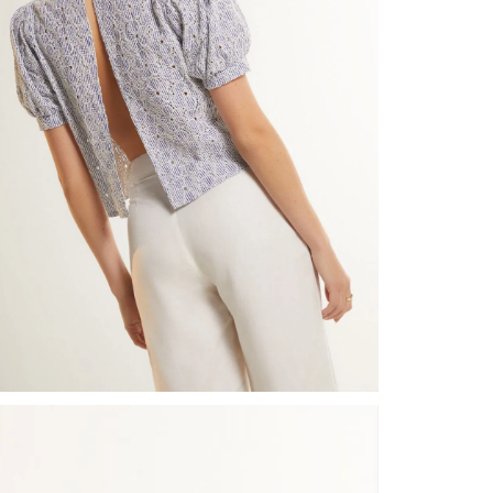
nuestr
Otros: 
En cual
tiendas
factura
luego 
(consul
nuestr
N
(15) dí
Devolu
utiliz
pedido 
embarg
adecua
se vea
transpo
del pr
llegas
product
asumido
Recuer