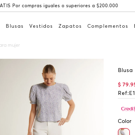
Recibe: 15%OFF suscribiéndote a nuestr
s
Blusas
Vestidos
Zapatos
Complementos
ara mujer
Blusa
$
79
.
9
Ref
:
E
Color