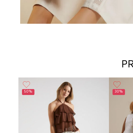
P
50%
30%