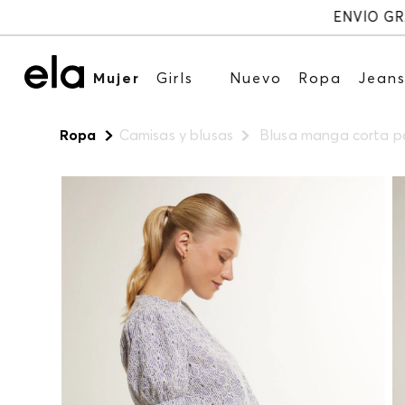
Mujer
Girls
Nuevo
Ropa
Jean
Ropa
Camisas y blusas
Blusa manga corta p