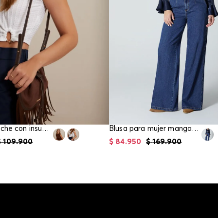
Crop top ruche con insumo para mujer
Blusa para mujer manga larga
$
109
.
900
$
84
.
950
$
169
.
900