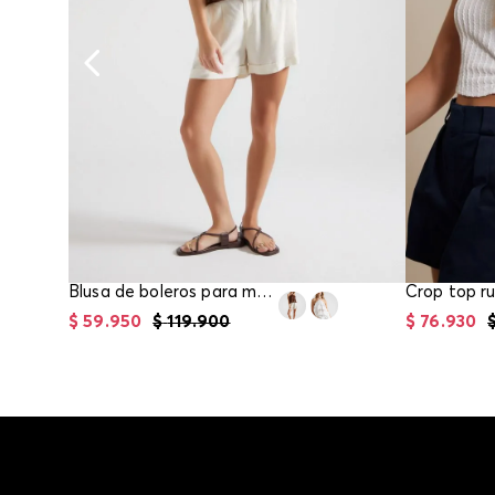
Blusa de boleros para mujer
$
59
.
950
$
119
.
900
$
76
.
930