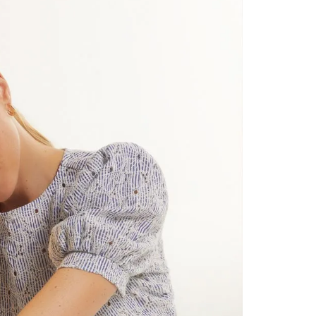
contact
te indi
program
acorda