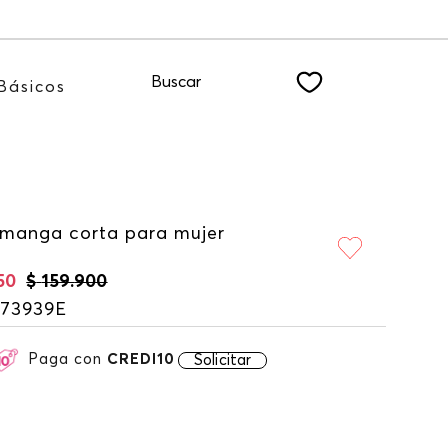
o NEWSLETTER
Buscar
Básicos
 manga corta para mujer
50
$
159
.
900
173939E
Paga con
CREDI10
Solicitar