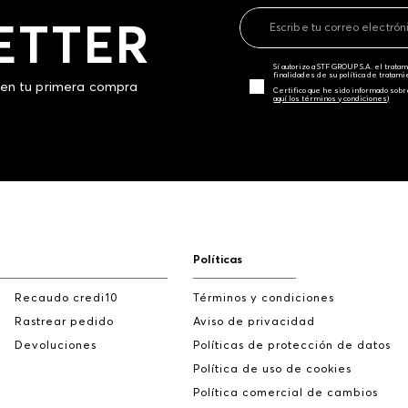
ETTER
Sí autorizo a STF GROUP S.A. el trat
finalidades de su política de tratam
 en tu primera compra
Certifico que he sido informado sobr
aquí los términos y condiciones)
Políticas
Recaudo credi10
Términos y condiciones
Rastrear pedido
Aviso de privacidad
Devoluciones
Políticas de protección de datos
Política de uso de cookies
Política comercial de cambios