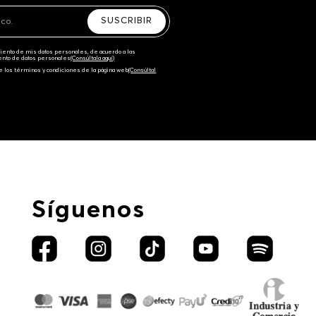
SUSCRIBIR
amiento de mis datos personales, de acuerdo a las
iento de datos personales‎
(Consúltala aquí)
e los términos y condiciones de la página web‎
(Consúltal
Síguenos