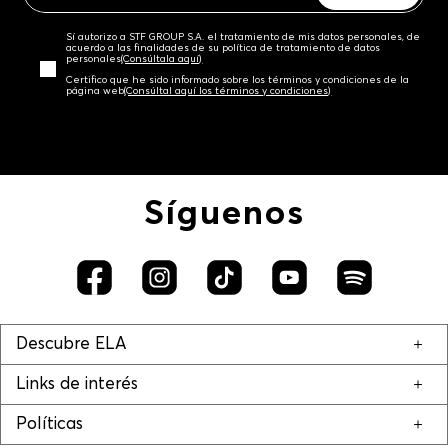
Sí autorizo a STF GROUP S.A. el tratamiento de mis datos personales, de
acuerdo a las finalidades de su política de tratamiento de datos
personales‎
(Consúltala aquí)
Certifico que he sido informado sobre los términos y condiciones de la
página web‎
(Consúltal aquí los términos y condiciones)
Síguenos
Descubre ELA
Links de interés
Políticas