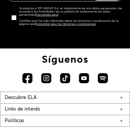
Sí autorizo a STF GROUP S.A. el tratamiento de mis datos personales, de
acuerdo a las finalidades de su política de tratamiento de datos
personales‎
(Consúltala aquí)
Certifico que he sido informado sobre los términos y condiciones de la
página web‎
(Consúltal aquí los términos y condiciones)
Síguenos
Descubre ELA
Links de interés
Políticas