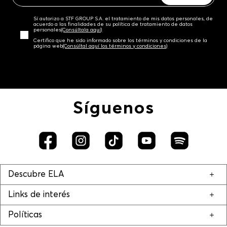
Sí autorizo a STF GROUP S.A. el tratamiento de mis datos personales, de
acuerdo a las finalidades de su política de tratamiento de datos
personales‎
(Consúltala aquí)
Certifico que he sido informado sobre los términos y condiciones de la
página web‎
(Consúltal aquí los términos y condiciones)
Síguenos
Descubre ELA
Links de interés
Políticas