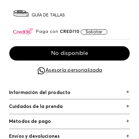
GUÍA DE TALLAS
Paga con
CREDI10
Solicitar
No disponible
Asesoría personalizada
Información del producto
Cuidados de la prenda
Métodos de pago
Tarjetas de crédito: Visa, Dinners, Master Card y
Envíos y devoluciones