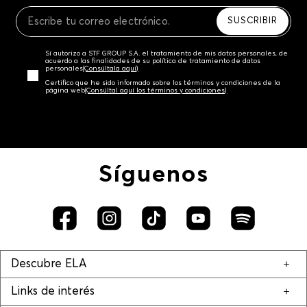
Recuerda que para el trámite del envío deberás
contactarte con un agente de servicio al cliente
SUSCRIBIR
quien te indicará los pasos a seguir y posteriormente
programará la recogida del producto en la dirección
Sí autorizo a STF GROUP S.A. el tratamiento de mis datos personales, de
acordada.
acuerdo a las finalidades de su política de tratamiento de datos
personales‎
(Consúltala aquí)
Certifico que he sido informado sobre los términos y condiciones de la
página web‎
(Consúltal aquí los términos y condiciones)
Síguenos
Descubre ELA
Links de interés